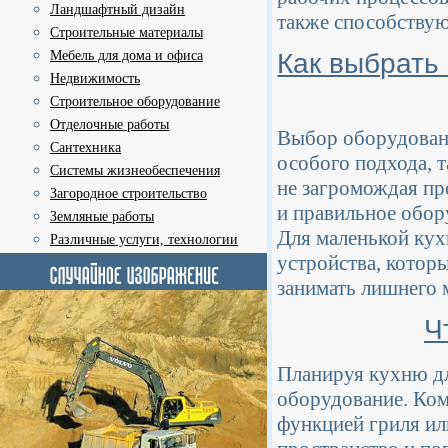
Ландшафтный дизайн
также способствую
Строительные материалы
Как выбрать
Мебель для дома и офиса
Недвижимость
Строительное оборудование
Отделочные работы
Выбор оборудовани
Сантехника
особого подхода, 
Системы жизнеобеспечения
не загромождая пр
Загородное строительство
и правильное обор
Земляные работы
Для маленькой ку
Различные услуги, технологии
устройства, котор
занимать лишнего 
Ч
Планируя кухню дл
оборудование. Ком
функцией гриля ил