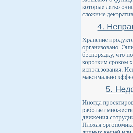
которые легко оч
сложные декоратив
4. Непра
Хранение продукто
организовано. Оши
беспорядку, что п
коротким сроком х
использования. Ис
максимально эффек
5. Нед
Иногда проектиров
работает множеств
движения сотрудни
Плохая эргономика
личных вещей или