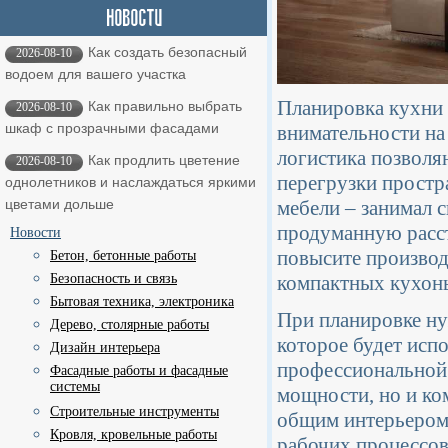
Как создать безопасный
2026-08-10
водоем для вашего участка
Планировка кухни 
Как правильно выбрать
2026-08-10
шкаф с прозрачными фасадами
внимательности на
логистика позволя
Как продлить цветение
2026-08-10
перегрузки простр
однолетников и наслаждаться яркими
мебели – занимал 
цветами дольше
продуманную расст
Новости
повысите производ
Бетон, бетонные работы
компактных кухонь
Безопасность и связь
Бытовая техника, электроника
При планировке ну
Дерево, столярные работы
которое будет исп
Дизайн интерьера
профессиональной 
Фасадные работы и фасадные
системы
мощности, но и ком
Строительные инструменты
общим интерьером,
Кровля, кровельные работы
рабочих процессов