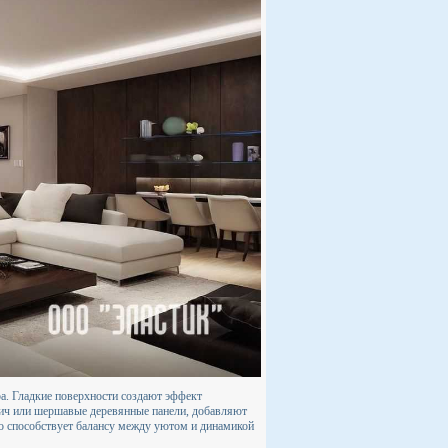
ра. Гладкие поверхности создают эффект
рпич или шершавые деревянные панели, добавляют
это способствует балансу между уютом и динамикой