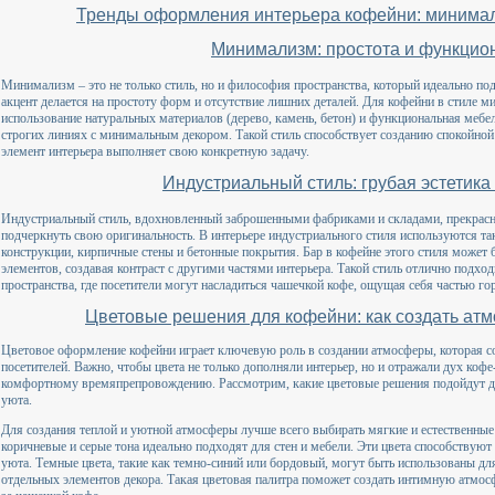
Тренды оформления интерьера кофейни: минимали
Минимализм: простота и функцио
Минимализм – это не только стиль, но и философия пространства, который идеально по
акцент делается на простоту форм и отсутствие лишних деталей. Для кофейни в стиле м
использование натуральных материалов (дерево, камень, бетон) и функциональная мебел
строгих линиях с минимальным декором. Такой стиль способствует созданию спокойно
элемент интерьера выполняет свою конкретную задачу.
Индустриальный стиль: грубая эстетика
Индустриальный стиль, вдохновленный заброшенными фабриками и складами, прекрасно
подчеркнуть свою оригинальность. В интерьере индустриального стиля используются та
конструкции, кирпичные стены и бетонные покрытия. Бар в кофейне этого стиля может
элементов, создавая контраст с другими частями интерьера. Такой стиль отлично подхо
пространства, где посетители могут насладиться чашечкой кофе, ощущая себя частью го
Цветовые решения для кофейни: как создать ат
Цветовое оформление кофейни играет ключевую роль в создании атмосферы, которая со
посетителей. Важно, чтобы цвета не только дополняли интерьер, но и отражали дух коф
комфортному времяпрепровождению. Рассмотрим, какие цветовые решения подойдут дл
уюта.
Для создания теплой и уютной атмосферы лучше всего выбирать мягкие и естественные 
коричневые и серые тона идеально подходят для стен и мебели. Эти цвета способству
уюта. Темные цвета, такие как темно-синий или бордовый, могут быть использованы для
отдельных элементов декора. Такая цветовая палитра поможет создать интимную атмосф