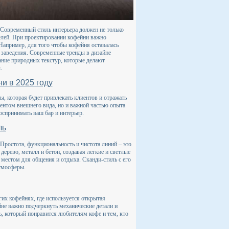
Современный стиль интерьера должен не только
телей. При проектировании кофейни важно
Например, для того чтобы кофейня оставалась
 заведения. Современные тренды в дизайне
ние природных текстур, которые делают
.
и в 2025 году
ы, которая будет привлекать клиентов и отражать
ентом внешнего вида, но и важной частью опыта
воспринимать ваш бар и интерьер.
ль
ростота, функциональность и чистота линий – это
ерево, металл и бетон, создавая легкие и светлые
 местом для общения и отдыха. Сканди-стиль с его
тмосферы.
их кофейнях, где используется открытая
йне важно подчеркнуть механические детали и
ль, который понравится любителям кофе и тем, кто