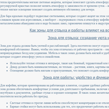
тепла предпочтительны мягкие световые акценты, которые помогают сделать атмосферу
регулируемой яркостью позволит менять атмосферу в зависимости от времени суток – яр
теплое мягкое освещение поможет создать интимную обстановку для вечера.
Для бара идеально подойдут подвесные светильники, которые создают акцент на этом э
слишком ярким или агрессивным, а наоборот – подчеркивало стиль и атмосферу кофейни
металлическими абажурами или в виде больших ламп, гармонично впишутся в индустр
Как зоны для отдыха и работы влияют на 
Зона для отдыха: создание уюта 
Зона для отдыха должна быть уютной и расслабляющей. Здесь посетители смогут отдохн
комфортной обстановке. Важно, чтобы эта зона отличалась от рабочих пространств – он
непринужденных бесед или уединения. Мебель в таких зонах должна быть мягкой и удоб
которые создают атмосферу уюта и спокойствия.
Используйте теплые оттенки в интерьере, такие как бежевый, терракотовый или
Декор должен быть минималистичным, но теплым – растения, книги, картины н
Освещение должно быть мягким и приглушенным, что поможет создать комфор
Зона для работы: удобство и функц
Для кофейни, которая ориентирована на работающих клиентов, создание удобных рабочи
зона должна обеспечивать комфортные условия для длительного пребывания, включая 
ноутбуков и документов, удобные стулья и хорошее освещение. В таких зонах желательн
посетители могли работать без преград.
Светлые оттенки и строгие линии мебели способствуют концентрации и не отвле
Барные стойки могут быть использованы для тех, кто предпочитает работать на 