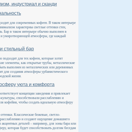
зм, индустриал и сканди
нальность
дходит для современных кофеен. В таком интерьере
инимализм характерны светлые оттенки стен,
ь. Бар в таком интерьере обычно выполнен в
й и умиротворяющей атмосферы, где каждый
 и стильный бар
 подходит для тех кофеен, которые хотят
кие элементы, как открытые трубы, металлические
 быть выполнен из металлических или деревянных
дит для создания атмосферы урбанистического
родской жизни.
мосферу уюта и комфорта
ответствует концепции заведения и привлекает
е-культуры, способствовали расслаблению и
я кофейни, чтобы создать идеальную атмосферу
оттенки. Классические бежевые, светло-
ют расслаблению и создают ощущение домашнего
 акцентных деталей – например, для зоны бара или
еру, которая будет способствовать долгим беседам