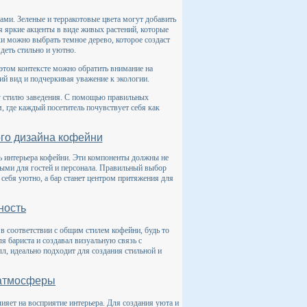
ами. Зеленые и терракотовые цвета могут добавить
я яркие акценты в виде живых растений, которые
и можно выбрать темное дерево, которое создаст
деть стильно и уютно.
 этом контексте можно обратить внимание на
ий вид и подчеркивая уважение к экологии.
 стилю заведения. С помощью правильных
, где каждый посетитель почувствует себя как
го дизайна кофейни
ь интерьера кофейни. Эти компоненты должны не
ными для гостей и персонала. Правильный выбор
 себя уютно, а бар станет центром притяжения для
ность
 соответствии с общим стилем кофейни, будь то
 бариста и создавал визуальную связь с
л, идеально подходит для создания стильной и
 атмосферы
яет на восприятие интерьера. Для создания уюта и