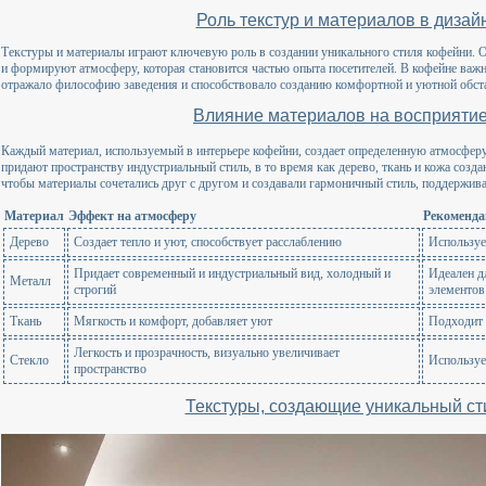
Роль текстур и материалов в диза
Текстуры и материалы играют ключевую роль в создании уникального стиля кофейни. О
и формируют атмосферу, которая становится частью опыта посетителей. В кофейне важно
отражало философию заведения и способствовало созданию комфортной и уютной обстан
Влияние материалов на восприятие
Каждый материал, используемый в интерьере кофейни, создает определенную атмосферу
придают пространству индустриальный стиль, в то время как дерево, ткань и кожа соз
чтобы материалы сочетались друг с другом и создавали гармоничный стиль, поддержи
Материал
Эффект на атмосферу
Рекоменда
Дерево
Создает тепло и уют, способствует расслаблению
Используе
Придает современный и индустриальный вид, холодный и
Идеален д
Металл
строгий
элементов
Ткань
Мягкость и комфорт, добавляет уют
Подходит 
Легкость и прозрачность, визуально увеличивает
Стекло
Используе
пространство
Текстуры, создающие уникальный ст