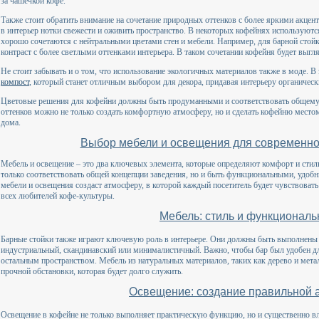
за чашечкой кофе.
Также стоит обратить внимание на сочетание природных оттенков с более яркими акцент
в интерьер нотки свежести и оживить пространство. В некоторых кофейнях используютс
хорошо сочетаются с нейтральными цветами стен и мебели. Например, для барной стойк
контраст с более светлыми оттенками интерьера. В таком сочетании кофейня будет выгля
Не стоит забывать и о том, что использование экологичных материалов также в моде. В
компост
, который станет отличным выбором для декора, придавая интерьеру органическ
Цветовые решения для кофейни должны быть продуманными и соответствовать общему
оттенков можно не только создать комфортную атмосферу, но и сделать кофейню местом
дома.
Выбор мебели и освещения для современно
Мебель и освещение – это два ключевых элемента, которые определяют комфорт и стил
только соответствовать общей концепции заведения, но и быть функциональными, удоб
мебели и освещения создаст атмосферу, в которой каждый посетитель будет чувствовать
всех любителей кофе-культуры.
Мебель: стиль и функциональ
Барные стойки также играют ключевую роль в интерьере. Они должны быть выполнены в
индустриальный, скандинавский или минималистичный. Важно, чтобы бар был удобен для
остальным пространством. Мебель из натуральных материалов, таких как дерево и метал
прочной обстановки, которая будет долго служить.
Освещение: создание правильной
Освещение в кофейне не только выполняет практическую функцию, но и существенно вли