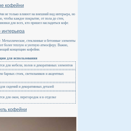
йне кофейни
ни не только влияют на внешний вид интерьера, но
, чтобы каждое покрытие, от пола до стен,
овки для всех, кто пришел насладиться кофе.
 интерьера
. Металлические, стеклянные и бетонные элементы
дают более теплую и уютную атмосферу. Важно,
вающий концепцию кофейни.
ции для использования
тся для мебели, полов и декоративных элементов
ля барных стоек, светильников и акцентных
для сидений и декоративных деталей
тся для окон, перегородок и в отделке
иль кофейни