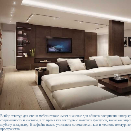
Выбор текстур для стен и мебели также имеет значение для общего восприятия интерье
современности и чистоты, в то время как текстуры с заметной фактурой, такие как ки
глубину и характер. В кофейне важно учитывать сочетание мягких и жестких текстур: 
пространства.