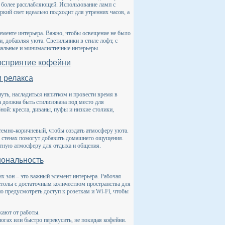
 более расслабляющей. Использование ламп с
кий свет идеально подходит для утренних часов, а
лементе интерьера. Важно, чтобы освещение не было
, добавляя уюта. Светильники в стиле лофт, с
иальные и минималистичные интерьеры.
восприятие кофейни
и релакса
уть, насладиться напитком и провести время в
а должна быть стилизована под место для
ной: кресла, диваны, пуфы и низкие столики,
 темно-коричневый, чтобы создать атмосферу уюта.
а стенах помогут добавить домашнего ощущения.
тную атмосферу для отдыха и общения.
иональность
х зон – это важный элемент интерьера. Рабочая
столы с достаточным количеством пространства для
о предусмотреть доступ к розеткам и Wi-Fi, чтобы
кают от работы.
ногах или быстро перекусить, не покидая кофейни.