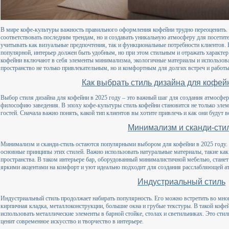
В мире кофе-культуры важность правильного оформления кофейни трудно переоценить. 
соответствовать последним трендам, но и создавать уникальную атмосферу для посети
учитывать как визуальные предпочтения, так и функциональные потребности клиентов. 
популярной, интерьер должен быть удобным, но при этом стильным и отражать характер
кофейни включают в себя элементы минимализма, экологичные материалы и использова
пространство не только привлекательным, но и комфортным для долгих встреч и работы
Как выбрать стиль дизайна для кофейн
Выбор стиля дизайна для кофейни в 2025 году – это важный шаг для создания атмосфер
философию заведения. В эпоху кофе-культуры стиль кофейни становится не только элем
гостей. Сначала важно понять, какой тип клиентов вы хотите привлечь и как они будут 
Минимализм и сканди-сти
Минимализм и сканди-стиль остаются популярными выбором для кофейни в 2025 году. П
основные принципы этих стилей. Важно использовать натуральные материалы, такие как д
пространства. В таком интерьере бар, оборудованный минималистичной мебелью, станет
яркими акцентами на комфорт и уют идеально подходит для создания расслабляющей а
Индустриальный стиль
Индустриальный стиль продолжает набирать популярность. Его можно встретить во мног
кирпичная кладка, металлоконструкции, большие окна и грубые текстуры. В такой кофе
использовать металлические элементы в барной стойке, столах и светильниках. Это сти
ценит современное искусство и творчество в интерьере.