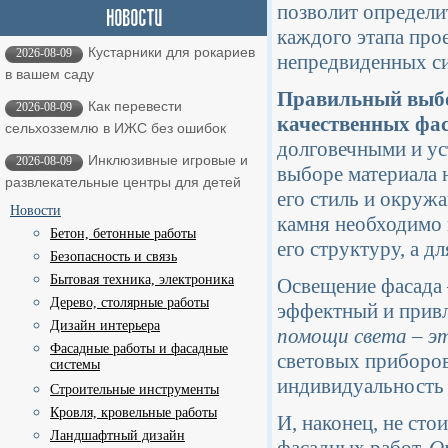
позволит определи
каждого этапа про
Кустарники для рокариев
2026-08-09
непредвиденных си
в вашем саду
Правильный выбор
Как перевести
2026-08-09
качественных фа
сельхозземлю в ИЖС без ошибок
долговечными и у
Инклюзивные игровые и
2026-08-09
выборе материала 
развлекательные центры для детей
его стиль и окруж
Новости
камня необходимо 
Бетон, бетонные работы
его структуру, а 
Безопасность и связь
Бытовая техника, электроника
Освещение фасада 
Дерево, столярные работы
эффектный и привл
Дизайн интерьера
помощи света – эт
Фасадные работы и фасадные
световых приборов
системы
индивидуальность 
Строительные инструменты
Кровля, кровельные работы
И, наконец, не сто
Ландшафтный дизайн