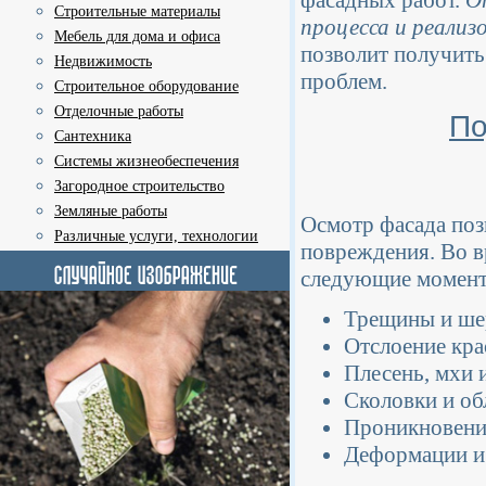
фасадных работ.
О
Строительные материалы
процесса и реализ
Мебель для дома и офиса
позволит получить
Недвижимость
проблем.
Строительное оборудование
Отделочные работы
По
Сантехника
Системы жизнеобеспечения
Загородное строительство
Земляные работы
Осмотр фасада поз
Различные услуги, технологии
повреждения. Во в
следующие момен
Трещины и ше
Отслоение кра
Плесень, мхи 
Сколовки и об
Проникновение
Деформации и 