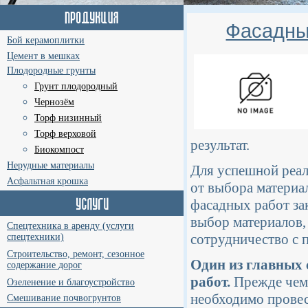
Фасадны
Бой керамоплитки
Цемент в мешках
Плодородные грунты
Грунт плодородный
Чернозём
Торф низинный
Торф верховой
результат.
Биокомпост
Нерудные материалы
Для успешной реал
Асфальтная крошка
от выбора материа
фасадных работ за
выбор материалов,
Спецтехника в аренду (услуги
сотрудничество с 
спецтехники)
Строительство, ремонт, сезонное
Один из главных 
содержание дорог
работ.
Прежде чем 
Озеленение и благоустройство
необходимо провес
Смешивание почвогрунтов