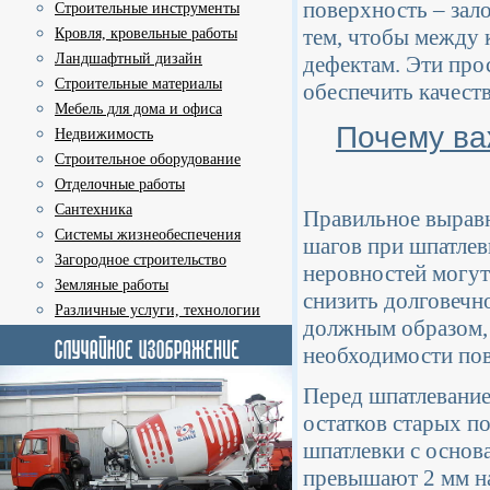
поверхность – зал
Строительные инструменты
тем, чтобы между 
Кровля, кровельные работы
Ландшафтный дизайн
дефектам. Эти про
Строительные материалы
обеспечить качест
Мебель для дома и офиса
Почему ва
Недвижимость
Строительное оборудование
Отделочные работы
Сантехника
Правильное выравн
Системы жизнеобеспечения
шагов при шпатлев
Загородное строительство
неровностей могут
Земляные работы
снизить долговечн
Различные услуги, технологии
должным образом, 
необходимости по
Перед шпатлевание
остатков старых п
шпатлевки с основ
превышают 2 мм на