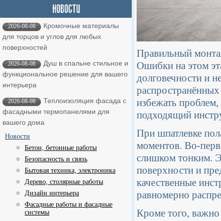
Кромочные материалы
2026-08-08
для торцов и углов для любых
поверхностей
Правильный монтаж
Душ в спальне стильное и
Ошибки на этом эт
2026-08-08
функциональное решение для вашего
долговечности и н
интерьера
распространённых 
избежать проблем,
Теплоизоляция фасада с
2026-08-08
фасадными термопанелями для
подходящий инстру
вашего дома
При шпатлевке пол
Новости
моментов. Во-перв
Бетон, бетонные работы
слишком тонким. Э
Безопасность и связь
поверхности и пре
Бытовая техника, электроника
качественные инст
Дерево, столярные работы
равномерно распре
Дизайн интерьера
Фасадные работы и фасадные
Кроме того, важно
системы