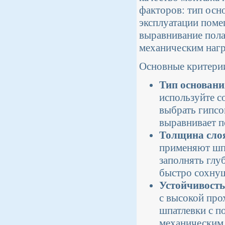
факторов: тип осн
эксплуатации поме
выравнивание пола
механическим нагр
Основные критери
Тип основани
используйте с
выбрать гипсо
выравнивает п
Толщина сло
применяют шпа
заполнять глу
быстро сохнущ
Устойчивость
с высокой про
шпатлевки с п
механическим