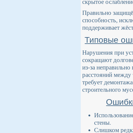
скрытое ослаблени
Правильно защищё
способность, искл
поддерживает жёст
Типовые оши
Нарушения при ус
сокращают долгове
из-за неправильно
расстояний между 
требует демонтажа
строительного мус
Ошибки
Использование
стены.
Слишком редки