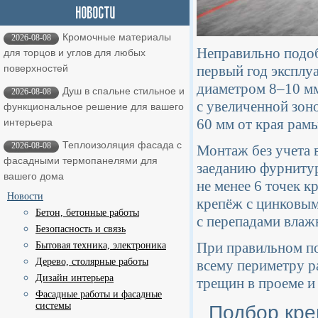
Кромочные материалы
2026-08-08
Неправильно подо
для торцов и углов для любых
первый год эксплу
поверхностей
диаметром 8–10 мм
Душ в спальне стильное и
2026-08-08
с увеличенной зоно
функциональное решение для вашего
60 мм от края рам
интерьера
Теплоизоляция фасада с
2026-08-08
Монтаж без учета 
фасадными термопанелями для
заеданию фурнитур
вашего дома
не менее 6 точек к
Новости
крепёж с цинковы
Бетон, бетонные работы
с перепадами влаж
Безопасность и связь
При правильном по
Бытовая техника, электроника
Дерево, столярные работы
всему периметру р
Дизайн интерьера
трещин в проеме и
Фасадные работы и фасадные
системы
Подбор кре