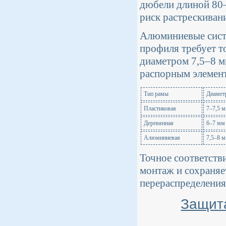
дюбели длиной 80–
риск растрескиван
Алюминиевые сист
профиля требует 
диаметром 7,5–8 м
распорным элемен
Тип рамы
Диамет
Пластиковая
7–7,5 
Деревянная
6–7 мм
Алюминиевая
7,5–8 
Точное соответств
монтаж и сохраняе
перераспределения
Защита