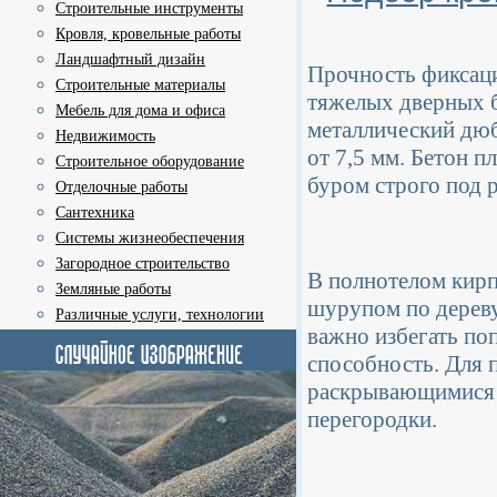
Строительные инструменты
Кровля, кровельные работы
Ландшафтный дизайн
Прочность фиксаци
Строительные материалы
тяжелых дверных 
Мебель для дома и офиса
металлический дюб
Недвижимость
от 7,5 мм. Бетон 
Строительное оборудование
буром строго под 
Отделочные работы
Сантехника
Системы жизнеобеспечения
Загородное строительство
В полнотелом кир
Земляные работы
шурупом по дерев
Различные услуги, технологии
важно избегать по
способность. Для 
раскрывающимися 
перегородки.