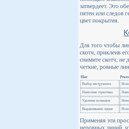
затвердеет. Это об
пятен или следов г
цвет покрытия.
К
Для того чтобы ли
скотч, приклеив ег
снимите скотч, не 
четкие, ровные ли
Шаг
Реко
Выбор инструмента
Испо
Нанесение герметика
Нано
Удаление излишков
Неме
Выравнивание линии
Испо
Применяя эти прос
неровных линий, ч