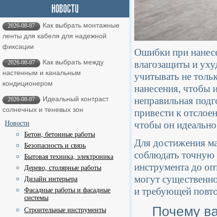
Как выбрать монтажные
2026-08-07
ленты для кабеля для надежной
фиксации
Ошибки при нанесе
Как выбрать между
влагозащиты и ух
2026-08-07
настенным и канальным
учитывать не толь
кондиционером
нанесения, чтобы 
неправильная подг
Идеальный контраст
2026-08-07
солнечных и теневых зон
привести к отслоен
чтобы он идеально 
Новости
Бетон, бетонные работы
Для достижения м
Безопасность и связь
соблюдать точную 
Бытовая техника, электроника
инструмента до оп
Дерево, столярные работы
могут существенно
Дизайн интерьера
и требующей повт
Фасадные работы и фасадные
системы
Почему в
Строительные инструменты