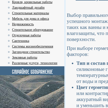
Кровля, кровельные работы
Ландшафтный дизайн
Строительные материалы
Выбор правильного
Мебель для дома и офиса
успешного монтажа
Недвижимость
таких как ванны и
Строительное оборудование
влагозащиты, что 
Отделочные работы
поверхности.
Сантехника
Системы жизнеобеспечения
При выборе гермет
Загородное строительство
факторов:
Земляные работы
Тип и состав 
Различные услуги, технологии
силиконовые г
температурным
от воды и пре
Цвет гермети
или контрасти
аккуратный ви
и уменьшить в