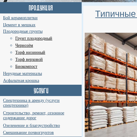
Типичные
Бой керамоплитки
Цемент в мешках
Плодородные грунты
Грунт плодородный
Чернозём
Торф низинный
Торф верховой
Биокомпост
Нерудные материалы
Асфальтная крошка
Спецтехника в аренду (услуги
спецтехники)
Строительство, ремонт, сезонное
содержание дорог
Озеленение и благоустройство
Смешивание почвогрунтов