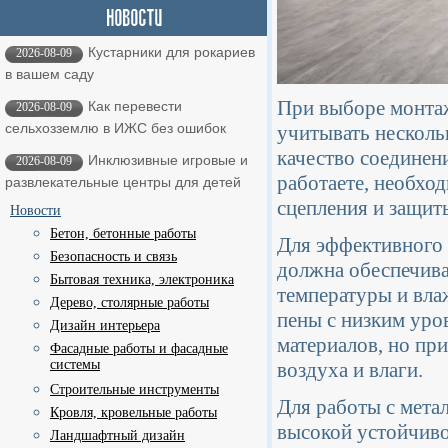
Кустарники для рокариев
2026-08-09
в вашем саду
При выборе монта
Как перевести
2026-08-09
сельхозземлю в ИЖС без ошибок
учитывать несколь
качество соединени
Инклюзивные игровые и
2026-08-09
работаете, необхо
развлекательные центры для детей
сцепления и защит
Новости
Бетон, бетонные работы
Для эффективного 
Безопасность и связь
должна обеспечива
Бытовая техника, электроника
температуры и вла
Дерево, столярные работы
пены с низким уро
Дизайн интерьера
материалов, но пр
Фасадные работы и фасадные
системы
воздуха и влаги.
Строительные инструменты
Для работы с мета
Кровля, кровельные работы
высокой устойчиво
Ландшафтный дизайн