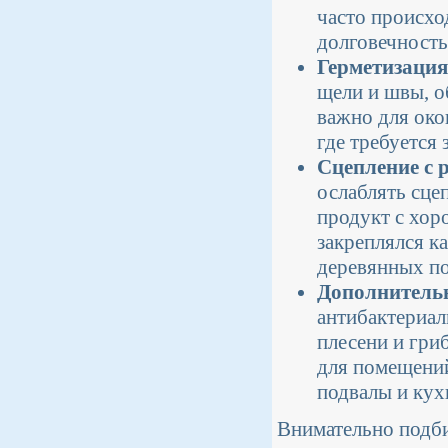
часто происхо
долговечность
Герметизаци
щели и швы, о
важно для око
где требуется
Сцепление с
ослаблять сце
продукт с хор
закреплялся к
деревянных п
Дополнитель
антибактериал
плесени и гри
для помещений
подвалы и кух
Внимательно подб