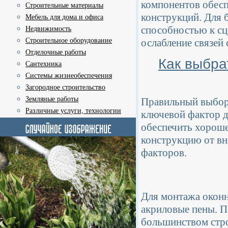
компонентов обесп
Строительные материалы
конструкций. Для 
Мебель для дома и офиса
способностью к сц
Недвижимость
ослабление связей 
Строительное оборудование
Отделочные работы
Как выбра
Сантехника
Системы жизнеобеспечения
Загородное строительство
Земляные работы
Правильный выбор
Различные услуги, технологии
ключевой фактор д
обеспечить хороше
конструкцию от вн
факторов.
Для монтажа окон
акриловые пены. П
большинством строи