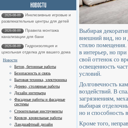
Инклюзивные игровые и
2026-08-09
развлекательные центры для детей
Выбирая декоратив
Правила монтажа
2026-08-09
канализации для бани
внешний вид, но и
стилю помещения. 
Гидроизоляция и
2026-08-09
в интерьер, но при
цокольная отделка для вашего дома
свой оттенок со вр
Новости
освещенность част
Бетон, бетонные работы
условий.
Безопасность и связь
Бытовая техника, электроника
Долговечность кам
Дерево, столярные работы
воздействий. В спа
Дизайн интерьера
загрязнениям, мех
Фасадные работы и фасадные
системы
выбирая отделочны
Строительные инструменты
но и способность 
Кровля, кровельные работы
Кроме того, непра
Ландшафтный дизайн