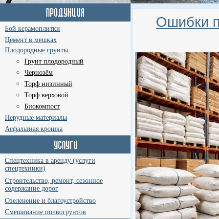
Ошибки п
Бой керамоплитки
Цемент в мешках
Плодородные грунты
Грунт плодородный
Чернозём
Торф низинный
Торф верховой
Биокомпост
Нерудные материалы
Асфальтная крошка
Спецтехника в аренду (услуги
спецтехники)
Строительство, ремонт, сезонное
содержание дорог
Озеленение и благоустройство
Смешивание почвогрунтов