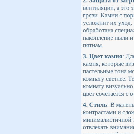
2. Защита от заг
вентиляции, а это 
грязи. Камни с пор
усложнит их уход.
обработана специа
накопление пыли и 
пятнам.
3. Цвет камня
: Д
камня, которые ви
пастельные тона мо
комнату светлее. Т
комнату визуально
цвет сочетается с 
4. Стиль
: В мален
контрастами и сло
минималистичной т
отвлекать внимани