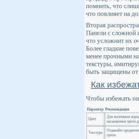
помнить, что слиш
что повлияет на д
Вторая распростра
Панели с сложной 
что усложнит их о
Более гладкие пов
менее прочными на
текстуры, имитиру
быть защищены от 
Как избежа
Чтобы избежать о
Параметр
Рекомендация
Для маленьких кори
Цвет
насыщенные цвета дл
Отдавайте предпочте
Текстура
грязи.