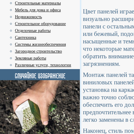
Строительные материалы
Мебель для дома и офиса
Цвет панелей игра
Недвижимость
визуально расшири
Строительное оборудование
панели с остальным
Отделочные работы
или бежевый, подо
Сантехника
насыщенные и темн
Системы жизнеобеспечения
что некоторые мат
Загородное строительство
обратить внимание
Земляные работы
загрязнениям.
Различные услуги, технологии
Монтаж панелей та
виниловых панелей
установка на карк
важно точно соблю
обеспечить его до
предпочтительнее 
легко заменены в 
Наконец, стиль по