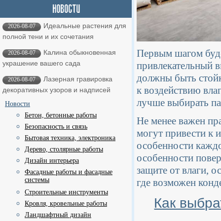
Идеальные растения для
2026-08-07
полной тени и их сочетания
Первым шагом буде
Калина обыкновенная
2026-08-07
украшение вашего сада
привлекательный в
должны быть стой
Лазерная гравировка
2026-08-07
к воздействию вла
декоративных узоров и надписей
лучше выбирать пан
Новости
Бетон, бетонные работы
Не менее важен пр
Безопасность и связь
могут привести к
Бытовая техника, электроника
особенности каждо
Дерево, столярные работы
особенности повер
Дизайн интерьера
защите от влаги, 
Фасадные работы и фасадные
системы
где возможен конде
Строительные инструменты
Как выбра
Кровля, кровельные работы
Ландшафтный дизайн