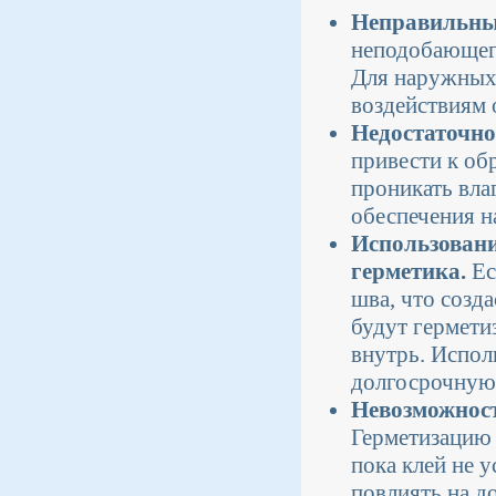
Неправильны
неподобающего
Для наружных 
воздействиям 
Недостаточно
привести к об
проникать вла
обеспечения н
Использовани
герметика.
Ес
шва, что созд
будут гермети
внутрь. Испол
долгосрочную
Невозможност
Герметизацию 
пока клей не 
повлиять на д