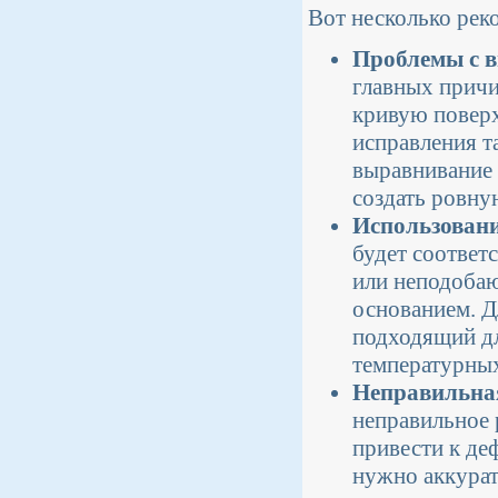
Вот несколько ре
Проблемы с в
главных причи
кривую поверх
исправления т
выравнивание
создать ровну
Использовани
будет соответ
или неподобаю
основанием. Д
подходящий дл
температурных
Неправильная
неправильное 
привести к де
нужно аккурат