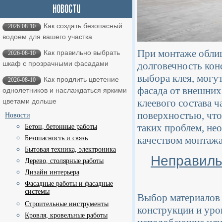
Как создать безопасный
2026-08-10
водоем для вашего участка
При монтаже облиц
Как правильно выбрать
2026-08-10
шкаф с прозрачными фасадами
долговечность кон
выбора клея, могу
Как продлить цветение
2026-08-10
фасада от внешних
однолетников и наслаждаться яркими
клеевого состава ч
цветами дольше
поверхностью, что
Новости
таких проблем, не
Бетон, бетонные работы
качеством монтажа
Безопасность и связь
Бытовая техника, электроника
Неправиль
Дерево, столярные работы
Дизайн интерьера
Фасадные работы и фасадные
системы
Выбор материалов 
Строительные инструменты
конструкции и уро
Кровля, кровельные работы