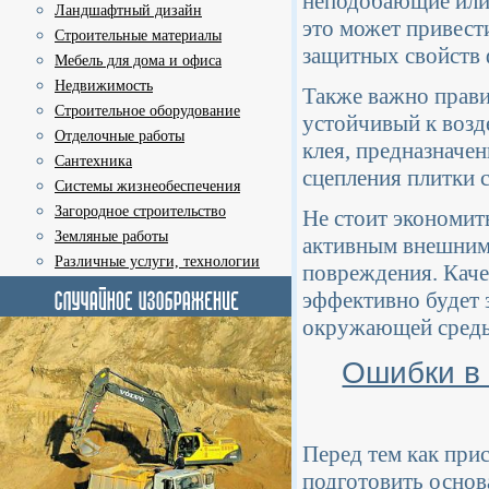
неподобающие или 
Ландшафтный дизайн
это может привест
Строительные материалы
защитных свойств 
Мебель для дома и офиса
Недвижимость
Также важно прави
Строительное оборудование
устойчивый к возд
Отделочные работы
клея, предназначе
Сантехника
сцепления плитки 
Системы жизнеобеспечения
Загородное строительство
Не стоит экономить
Земляные работы
активным внешним 
Различные услуги, технологии
повреждения. Каче
эффективно будет
окружающей сред
Ошибки в 
Перед тем как прис
подготовить основа