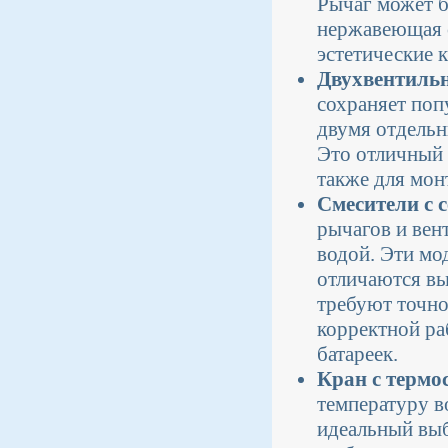
Рычаг может б
нержавеющая с
эстетические к
Двухвентильн
сохраняет поп
двумя отдельн
Это отличный 
также для мон
Смесители с 
рычагов и вен
водой. Эти мо
отличаются вы
требуют точно
корректной ра
батареек.
Кран с термо
температуру в
идеальный выб