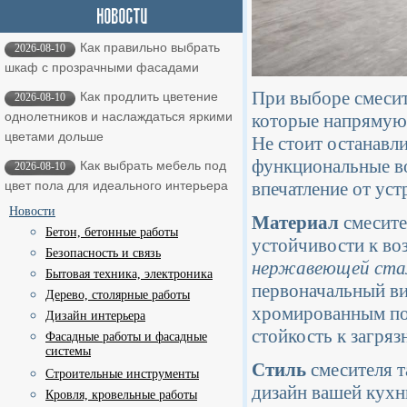
Как правильно выбрать
2026-08-10
шкаф с прозрачными фасадами
При выборе смесит
Как продлить цветение
2026-08-10
однолетников и наслаждаться яркими
которые напрямую 
цветами дольше
Не стоит останавли
функциональные в
Как выбрать мебель под
2026-08-10
впечатление от уст
цвет пола для идеального интерьера
Новости
Материал
смесите
Бетон, бетонные работы
устойчивости к во
Безопасность и связь
нержавеющей ста
Бытовая техника, электроника
первоначальный ви
Дерево, столярные работы
хромированным по
Дизайн интерьера
стойкость к загряз
Фасадные работы и фасадные
системы
Стиль
смесителя т
Строительные инструменты
дизайн вашей кухн
Кровля, кровельные работы