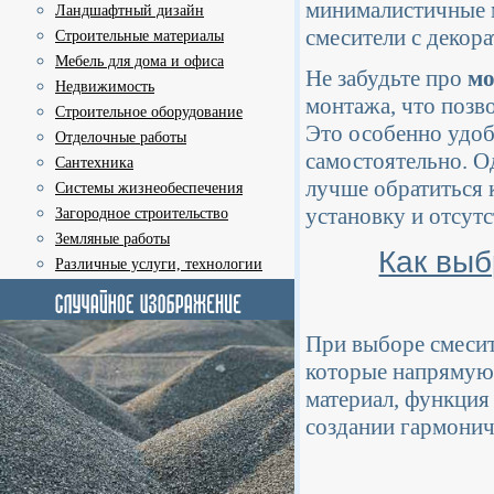
минималистичные м
Ландшафтный дизайн
смесители с декор
Строительные материалы
Мебель для дома и офиса
Не забудьте про
м
Недвижимость
монтажа, что позв
Строительное оборудование
Это особенно удобн
Отделочные работы
самостоятельно. О
Сантехника
лучше обратиться 
Системы жизнеобеспечения
установку и отсутс
Загородное строительство
Земляные работы
Как выб
Различные услуги, технологии
При выборе смесит
которые напрямую 
материал, функция
создании гармонич