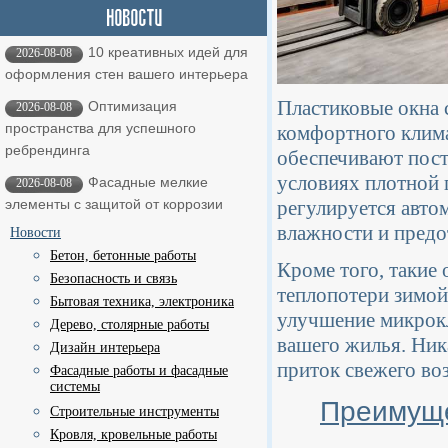
10 креативных идей для
2026-08-08
оформления стен вашего интерьера
Пластиковые окна 
Оптимизация
2026-08-08
пространства для успешного
комфортного клима
ребрендинга
обеспечивают пост
условиях плотной 
Фасадные мелкие
2026-08-08
регулируется авто
элементы с защитой от коррозии
влажности и предо
Новости
Бетон, бетонные работы
Кроме того, такие
Безопасность и связь
теплопотери зимой.
Бытовая техника, электроника
улучшение микрокл
Дерево, столярные работы
вашего жилья. Ник
Дизайн интерьера
приток свежего во
Фасадные работы и фасадные
системы
Преимуще
Строительные инструменты
Кровля, кровельные работы