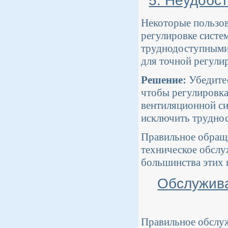
5. Неудобс
Некоторые пользов
регулировке систе
труднодоступными,
для точной регули
Решение:
Убедитес
чтобы регулировка
вентиляционной си
исключить труднос
Правильное обраще
техническое обслу
большинства этих 
Обслужива
Правильное обслуж