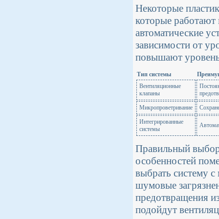
Некоторые пластик
которые работают 
автоматические ус
зависимости от ур
повышают уровень
Тип системы
Преиму
Вентиляционные
Постоян
клапаны
предотв
Микропроветривание
Сохране
Интегрированные
Автомат
системы
Правильный выбор 
особенностей поме
выбрать систему с
шумовые загрязнен
предотвращения из
подойдут вентиляц