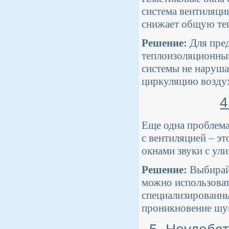
система вентиляци
снижает общую те
Решение:
Для пред
теплоизоляционным
системы не наруша
циркуляцию воздух
4
Еще одна проблема
с вентиляцией – э
окнами звуки с ул
Решение:
Выбирай
можно использоват
специализированны
проникновение шум