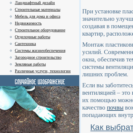
Ландшафтный дизайн
Строительные материалы
При установке пла
Мебель для дома и офиса
значительно улучш
Недвижимость
создавая в помеще
Строительное оборудование
квартир, располож
Отделочные работы
Монтаж пластиковы
Сантехника
Системы жизнеобеспечения
усилий. Современн
Загородное строительство
окна, обеспечив т
Земляные работы
системы вентиляци
Различные услуги, технологии
лишних проблем.
Если вы заботитесь
вентиляцией – это 
их помощью можно 
качество
почвы
вок
попадающих внутрь
Как выбра