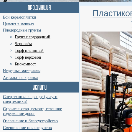
Пластико
Бой керамоплитки
Цемент в мешках
Плодородные грунты
Грунт плодородный
Чернозём
Торф низинный
Торф верховой
Биокомпост
Нерудные материалы
Асфальтная крошка
Спецтехника в аренду (услуги
спецтехники)
Строительство, ремонт, сезонное
содержание дорог
Озеленение и благоустройство
Смешивание почвогрунтов