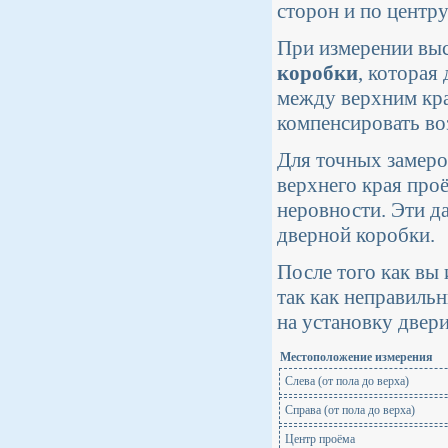
сторон и по центру
При измерении выс
коробки
, которая
между верхним кра
компенсировать во
Для точных замеров
верхнего края проё
неровности. Эти д
дверной коробки.
После того как вы
так как неправиль
на установку двер
Местоположение измерения
Слева (от пола до верха)
Справа (от пола до верха)
Центр проёма