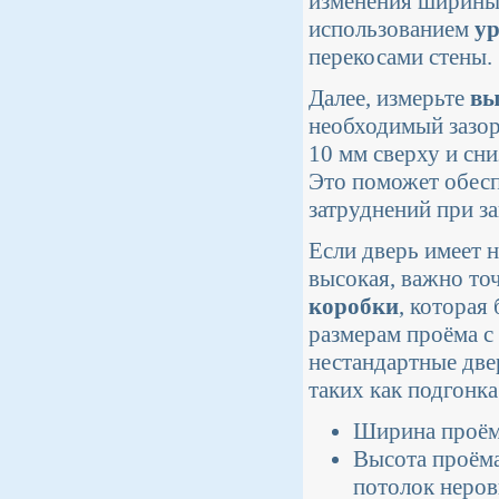
изменения ширины 
использованием
у
перекосами стены.
Далее, измерьте
вы
необходимый зазор
10 мм сверху и сн
Это поможет обесп
затруднений при з
Если дверь имеет 
высокая, важно точ
коробки
, которая
размерам проёма с 
нестандартные две
таких как подгонка
Ширина проёма
Высота проёма
потолок неров