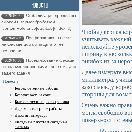
Стабилизация древесины
2026-08-06
смолой и термообработкой ​
:contentReference[oaicite:0]{index=0}
Чтобы дверная кор
Профилактика плесени
учитывать каждый 
2026-08-06
на фасаде дома и защита от ее
используйте урове
появления
ширину в нескольки
ошибок из-за неро
Проектирование фасада
2026-08-06
с теплоизоляционными панелями для
Далее измерьте вы
вашего здания
миллиметра, учиты
Новости
зазор между короб
Бетон, бетонные работы
стороны для возмо
Безопасность и связь
Бытовая техника, электроника
Очень важно прави
Дерево, столярные работы
могла свободно вст
Дизайн интерьера
поверхности стены 
Фасадные работы и фасадные
системы
Какие и