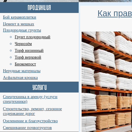
Как пра
Бой керамоплитки
Цемент в мешках
Плодородные грунты
Грунт плодородный
Чернозём
Торф низинный
Торф верховой
Биокомпост
Нерудные материалы
Асфальтная крошка
Спецтехника в аренду (услуги
спецтехники)
Строительство, ремонт, сезонное
содержание дорог
Озеленение и благоустройство
Смешивание почвогрунтов