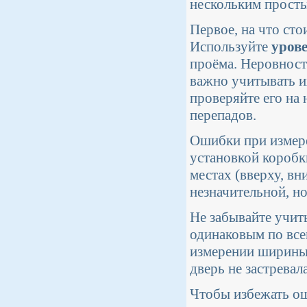
нескольким прост
Первое, на что сто
Используйте
уров
проёма. Неровности
важно учитывать и
проверяйте его на 
перепадов.
Ошибки при изме
установкой коробк
местах (вверху, вн
незначительной, но
Не забывайте учи
одинаковым по все
измерении ширины 
дверь не застревал
Чтобы избежать ош