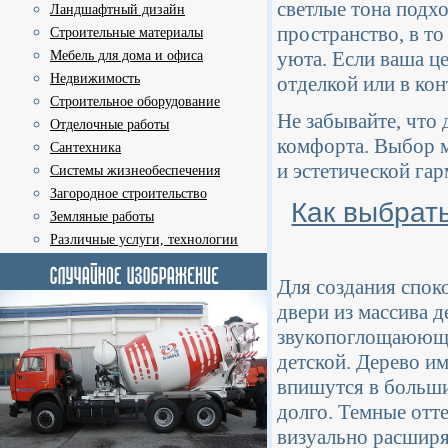
светлые тона подх
Ландшафтный дизайн
пространство, в т
Строительные материалы
уюта. Если ваша це
Мебель для дома и офиса
Недвижимость
отделкой или в кон
Строительное оборудование
Не забывайте, что 
Отделочные работы
комфорта. Выбор 
Сантехника
и эстетической га
Системы жизнеобеспечения
Загородное строительство
Как выбрат
Земляные работы
Различные услуги, технологии
Для создания спок
двери из массива 
звукопоглощаюющи
детской. Дерево им
впишутся в больши
долго. Темные отте
визуально расширя