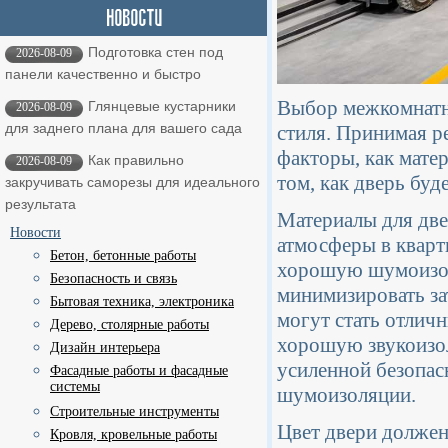
Подготовка стен под
2026-08-09
панели качественно и быстро
Выбор межкомнатны
Глянцевые кустарники
2026-08-09
для заднего плана для вашего сада
стиля. Принимая р
факторы, как матер
Как правильно
2026-08-09
том, как дверь буд
закручивать саморезы для идеального
результата
Материалы для две
Новости
атмосферы в кварт
Бетон, бетонные работы
хорошую шумоизол
Безопасность и связь
минимизировать за
Бытовая техника, электроника
могут стать отлич
Дерево, столярные работы
хорошую звукоизо
Дизайн интерьера
усиленной безопас
Фасадные работы и фасадные
системы
шумоизоляции.
Строительные инструменты
Цвет двери должен
Кровля, кровельные работы