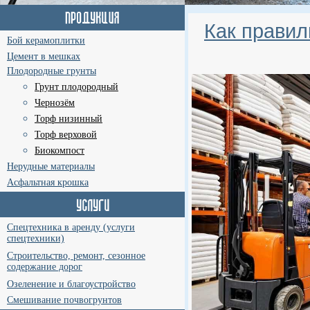
Как правил
Бой керамоплитки
Цемент в мешках
Плодородные грунты
Грунт плодородный
Чернозём
Торф низинный
Торф верховой
Биокомпост
Нерудные материалы
Асфальтная крошка
Спецтехника в аренду (услуги
спецтехники)
Строительство, ремонт, сезонное
содержание дорог
Озеленение и благоустройство
Смешивание почвогрунтов