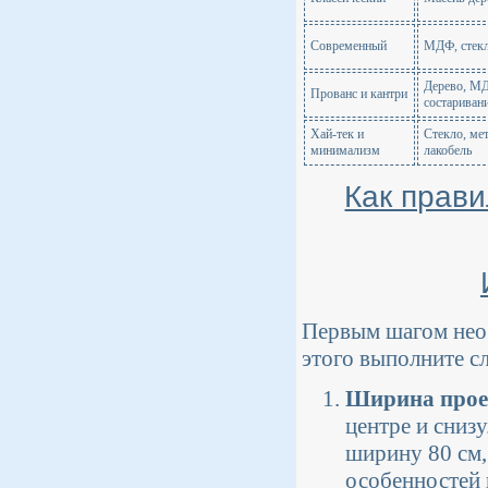
Современный
МДФ, стек
Дерево, М
Прованс и кантри
состариван
Хай-тек и
Стекло, мет
минимализм
лакобель
Как прав
Первым шагом необ
этого выполните 
Ширина про
центре и сниз
ширину 80 см,
особенностей 