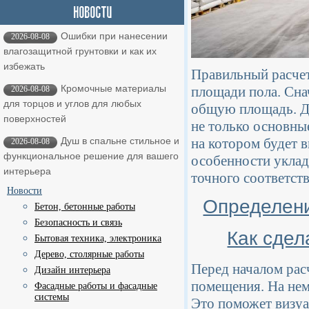
Ошибки при нанесении
2026-08-08
влагозащитной грунтовки и как их
избежать
Правильный расчет
Кромочные материалы
площади пола. Сна
2026-08-08
для торцов и углов для любых
общую площадь. Д
поверхностей
не только основные
на котором будет 
Душ в спальне стильное и
2026-08-08
функциональное решение для вашего
особенности уклад
интерьера
точного соответст
Новости
Определени
Бетон, бетонные работы
Безопасность и связь
Как сдел
Бытовая техника, электроника
Дерево, столярные работы
Перед началом рас
Дизайн интерьера
помещения. На нем 
Фасадные работы и фасадные
системы
Это поможет визуа