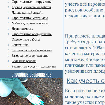
Строительные инструменты
учесть все неровно
Кровля, кровельные работы
рисунок особенно 
Ландшафтный дизайн
использовать допо
Строительные материалы
Мебель для дома и офиса
Недвижимость
Строительное оборудование
При расчете площа
Отделочные работы
требуется для под
Сантехника
составляет 5-10% 
Системы жизнеобеспечения
качества материал
Загородное строительство
монтаже. Кроме то
Земляные работы
плитками или пане
Различные услуги, технологии
увеличивают площ
Как учесть 
Если помещение им
колонны, их также
такие участки пот