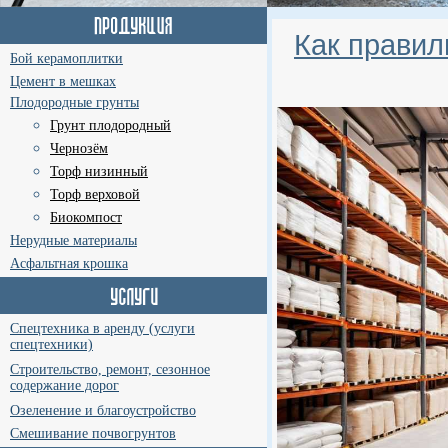
Как правил
Бой керамоплитки
Цемент в мешках
Плодородные грунты
Грунт плодородный
Чернозём
Торф низинный
Торф верховой
Биокомпост
Нерудные материалы
Асфальтная крошка
Спецтехника в аренду (услуги
спецтехники)
Строительство, ремонт, сезонное
содержание дорог
Озеленение и благоустройство
Смешивание почвогрунтов