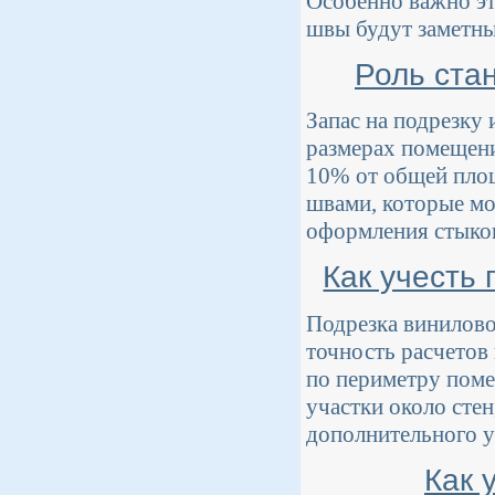
Особенно важно эт
швы будут заметны
Роль ста
Запас на подрезку 
размерах помещени
10% от общей площ
швами, которые мо
оформления стыко
Как учесть 
Подрезка винилово
точность расчетов
по периметру поме
участки около сте
дополнительного у
Как 