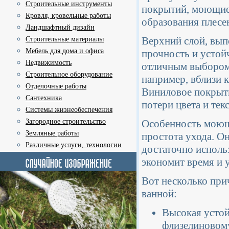
Строительные инструменты
покрытий, моющиес
Кровля, кровельные работы
образования плесен
Ландшафтный дизайн
Верхний слой, вып
Строительные материалы
Мебель для дома и офиса
прочность и устой
Недвижимость
отличным выбором 
Строительное оборудование
например, вблизи 
Отделочные работы
Виниловое покрыти
Сантехника
потери цвета и тек
Системы жизнеобеспечения
Загородное строительство
Особенность моющи
Земляные работы
простота ухода. О
Различные услуги, технологии
достаточно исполь
экономит время и 
Вот несколько при
ванной:
Высокая устой
флизелиновом