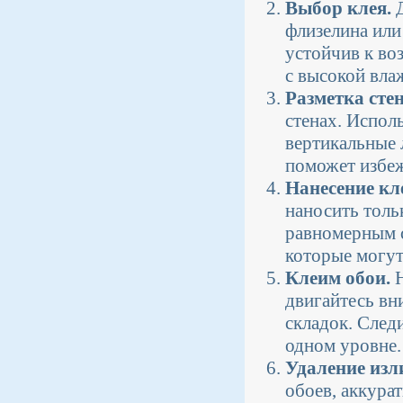
Выбор клея.
Д
флизелина или
устойчив к во
с высокой вла
Разметка стен
стенах. Испол
вертикальные 
поможет избеж
Нанесение кл
наносить тольк
равномерным с
которые могут
Клеим обои.
Н
двигайтесь вн
складок. След
одном уровне.
Удаление изл
обоев, аккурат