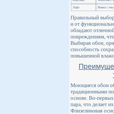
Классика
Флизелин с
Лофт
Винил с тек
Правильный выбор о
и от функциональ
обладают отличной
повреждениям, что
Выбирая обои, ори
способность сохра
повышенной влажн
Преимущес
Моющиеся обои об
традиционными пок
основе. Во-первых
пара, что делает и
Флизелиновая осно