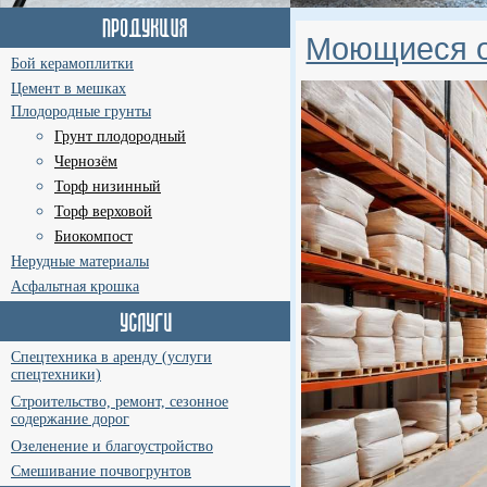
Моющиеся об
Бой керамоплитки
Цемент в мешках
Плодородные грунты
Грунт плодородный
Чернозём
Торф низинный
Торф верховой
Биокомпост
Нерудные материалы
Асфальтная крошка
Спецтехника в аренду (услуги
спецтехники)
Строительство, ремонт, сезонное
содержание дорог
Озеленение и благоустройство
Смешивание почвогрунтов