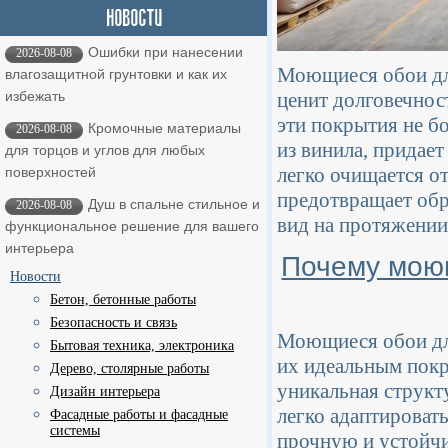
Ошибки при нанесении
2026-08-08
Моющиеся обои для
влагозащитной грунтовки и как их
ценит долговечнос
избежать
эти покрытия не б
Кромочные материалы
2026-08-08
из винила, придае
для торцов и углов для любых
легко очищается от
поверхностей
предотвращает обра
Душ в спальне стильное и
2026-08-08
вид на протяжении
функциональное решение для вашего
интерьера
Почему моющ
Новости
Бетон, бетонные работы
Безопасность и связь
Моющиеся обои дл
Бытовая техника, электроника
их идеальным пок
Дерево, столярные работы
уникальная структ
Дизайн интерьера
легко адаптировать
Фасадные работы и фасадные
системы
прочную и устойчи