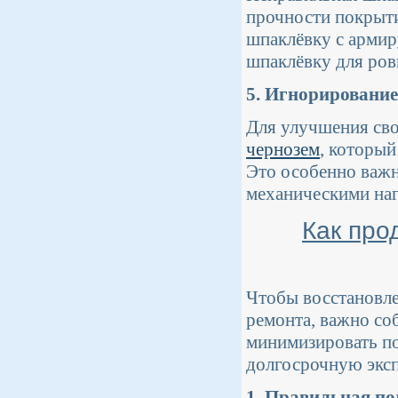
прочности покрыти
шпаклёвку с арми
шпаклёвку для ров
5. Игнорирование
Для улучшения сво
чернозем
, который
Это особенно важн
механическими наг
Как про
Чтобы восстановле
ремонта, важно со
минимизировать по
долгосрочную экс
1. Правильная по