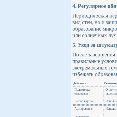
4. Регулярное об
Периодическая пер
вид стен, но и защ
образование микро
или солнечных луч
5. Уход за штука
После завершения 
правильные услови
экстремальных тем
избежать образова
Действие
Рекомен
Подготовка
Очистить
основания
укрепле
Выбор грунта
Использ
Армирование
Использо
Регулярная