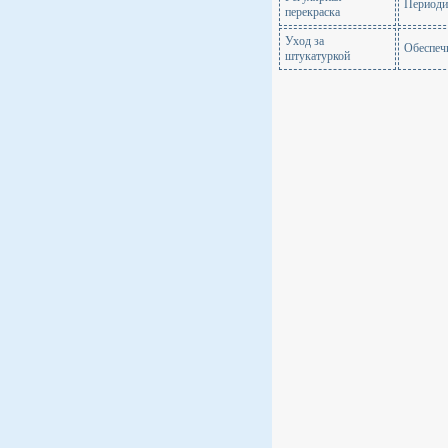
Периоди
перекраска
Уход за
Обеспечи
штукатуркой