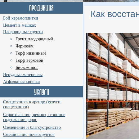
Как восста
Бой керамоплитки
Цемент в мешках
Плодородные грунты
Грунт плодородный
Чернозём
Торф низинный
Торф верховой
Биокомпост
Нерудные материалы
Асфальтная крошка
Спецтехника в аренду (услуги
спецтехники)
Строительство, ремонт, сезонное
содержание дорог
Озеленение и благоустройство
Смешивание почвогрунтов