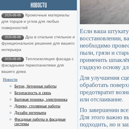
Кромочные материалы
2026-08-08
для торцов и углов для любых
поверхностей
Если ваша штукату
Душ в спальне стильное и
восстановлении, в
2026-08-08
функциональное решение для вашего
необходимо провес
интерьера
пыли, грязи и стар
применить шпаклёв
Теплоизоляция фасада с
2026-08-08
фасадными термопанелями для
гладкую основу дл
вашего дома
Для улучшения сце
Новости
обработать поверх
Бетон, бетонные работы
предотвратит возн
Безопасность и связь
или отслаивание.
Бытовая техника, электроника
Дерево, столярные работы
По завершении все
Дизайн интерьера
Для этого важно вы
Фасадные работы и фасадные
подходить, но и з
системы