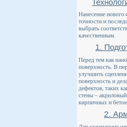
Технолог
Нанесение нового 
точности и послед
выбрать соответст
качественным.
1. Подг
Перед тем как нан
поверхность. В пе
улучшить сцеплени
поверхность и дел
дефектов, таких ка
стены – акриловый
кирпичных и бето
2. Ар
Для укрепления шт