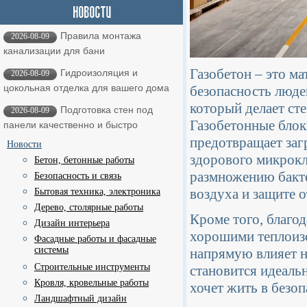
Правила монтажа
2026-08-09
канализации для бани
Газобетон – это ма
Гидроизоляция и
2026-08-09
цокольная отделка для вашего дома
безопасность люде
который делает ст
Подготовка стен под
2026-08-09
Газобетонные блок
панели качественно и быстро
предотвращает заг
Новости
здорового микрокл
Бетон, бетонные работы
размножению бактер
Безопасность и связь
воздуха и защите о
Бытовая техника, электроника
Дерево, столярные работы
Кроме того, благо
Дизайн интерьера
хорошими теплоиз
Фасадные работы и фасадные
системы
напрямую влияет на
Строительные инструменты
становится идеаль
Кровля, кровельные работы
хочет жить в безоп
Ландшафтный дизайн