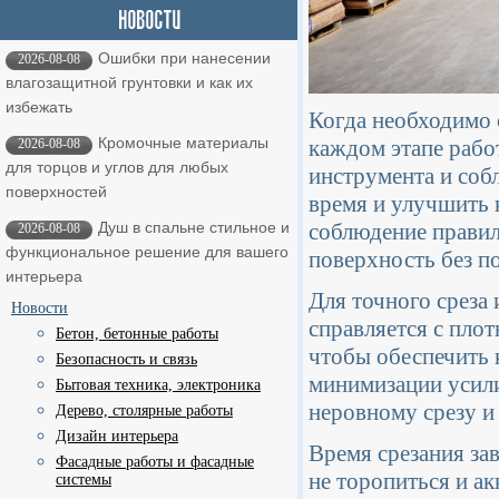
Ошибки при нанесении
2026-08-08
влагозащитной грунтовки и как их
избежать
Когда необходимо 
Кромочные материалы
каждом этапе рабо
2026-08-08
для торцов и углов для любых
инструмента и соб
поверхностей
время и улучшить 
соблюдение правил
Душ в спальне стильное и
2026-08-08
функциональное решение для вашего
поверхность без п
интерьера
Для точного среза
Новости
справляется с пло
Бетон, бетонные работы
чтобы обеспечить 
Безопасность и связь
минимизации усили
Бытовая техника, электроника
неровному срезу и
Дерево, столярные работы
Дизайн интерьера
Время срезания за
Фасадные работы и фасадные
не торопиться и а
системы