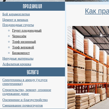
Как пр
Бой керамоплитки
Цемент в мешках
Плодородные грунты
Грунт плодородный
Чернозём
Торф низинный
Торф верховой
Биокомпост
Нерудные материалы
Асфальтная крошка
Спецтехника в аренду (услуги
спецтехники)
Строительство, ремонт, сезонное
содержание дорог
Озеленение и благоустройство
Смешивание почвогрунтов