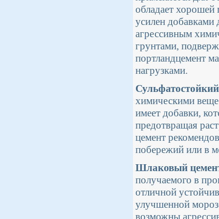
обладает хорошей 
усилен добавками 
агрессивным химич
грунтами, подвер
портландцемент ма
нагрузками.
Сульфатостойкий
химическими вещес
имеет добавки, ко
предотвращая раст
цемент рекомендов
побережий или в м
Шлаковый цемен
получаемого в про
отличной устойчив
улучшенной морозо
возможны агрессив