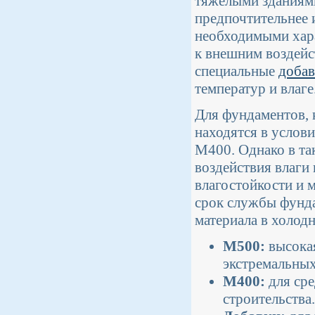
тяжелыми зданиями
предпочтительнее 
необходимыми хара
к внешним воздейс
специальные
доба
температур и влаге
Для фундаментов, 
находятся в услов
М400. Однако в та
воздействия влаги
влагостойкости и 
срок службы фунда
материала в холод
М500:
высокая
экстремальных
М400:
для сре
строительства.