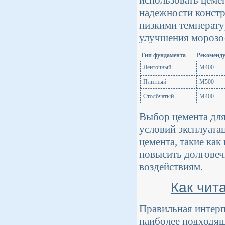
использовать цеме
надежности констр
низкими температу
улучшения морозо
Тип фундамента
Рекоменду
Ленточный
М400
Плитный
М500
Столбчатый
М400
Выбор цемента для
условий эксплуата
цемента, такие ка
повысить долговеч
воздействиям.
Как чит
Правильная интерп
наиболее подходящ