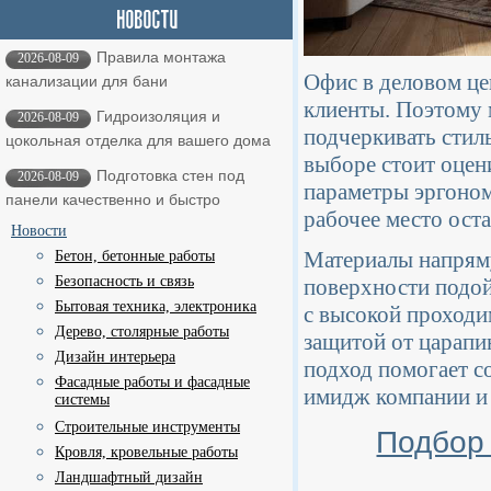
Правила монтажа
2026-08-09
Офис в деловом це
канализации для бани
клиенты. Поэтому 
Гидроизоляция и
2026-08-09
подчеркивать стил
цокольная отделка для вашего дома
выборе стоит оцен
Подготовка стен под
2026-08-09
параметры эргоно
панели качественно и быстро
рабочее место ост
Новости
Материалы напряму
Бетон, бетонные работы
Безопасность и связь
поверхности подой
Бытовая техника, электроника
с высокой проходи
Дерево, столярные работы
защитой от царапи
Дизайн интерьера
подход помогает с
Фасадные работы и фасадные
имидж компании и 
системы
Строительные инструменты
Подбор 
Кровля, кровельные работы
Ландшафтный дизайн