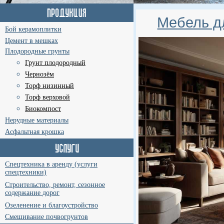
Мебель д
Бой керамоплитки
Цемент в мешках
Плодородные грунты
Грунт плодородный
Чернозём
Торф низинный
Торф верховой
Биокомпост
Нерудные материалы
Асфальтная крошка
Спецтехника в аренду (услуги
спецтехники)
Строительство, ремонт, сезонное
содержание дорог
Озеленение и благоустройство
Смешивание почвогрунтов