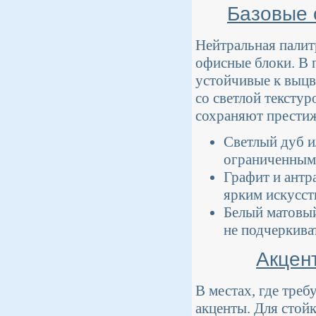
Базовые 
Нейтральная палит
офисные блоки. В
устойчивые к выцв
со светлой тексту
сохраняют престиж
Светлый дуб и
ограниченным 
Графит и антр
ярким искусс
Белый матовый
не подчеркива
Акцен
В местах, где треб
акценты. Для стой