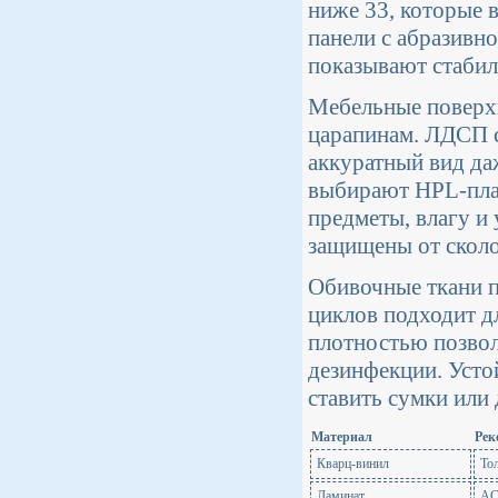
ниже 33, которые
панели с абразивн
показывают стабил
Мебельные поверхн
царапинам. ЛДСП с
аккуратный вид да
выбирают HPL-плас
предметы, влагу и
защищены от сколо
Обивочные ткани п
циклов подходит д
плотностью позвол
дезинфекции. Усто
ставить сумки или 
Материал
Рек
Кварц-винил
То
Ламинат
AC