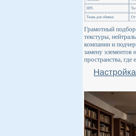
HPL
То
Ткань для обивки
От
Грамотный подбор 
текстуры, нейтрал
компании и подчер
замену элементов 
пространства, где 
Настройка