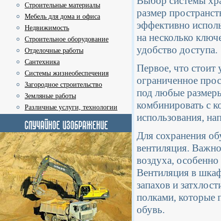
Выбор системы хра
Строительные материалы
размер пространст
Мебель для дома и офиса
эффективно исполь
Недвижимость
на несколько ключе
Строительное оборудование
удобство доступа.
Отделочные работы
Сантехника
Первое, что стоит 
Системы жизнеобеспечения
ограниченное прос
Загородное строительство
под любые размеры
Земляные работы
комбинировать с ко
Различные услуги, технологии
использования, на
Для сохранения об
вентиляция. Важно
воздуха, особенно 
Вентиляция в шкаф
запахов и затхлос
полками, которые 
обувь.