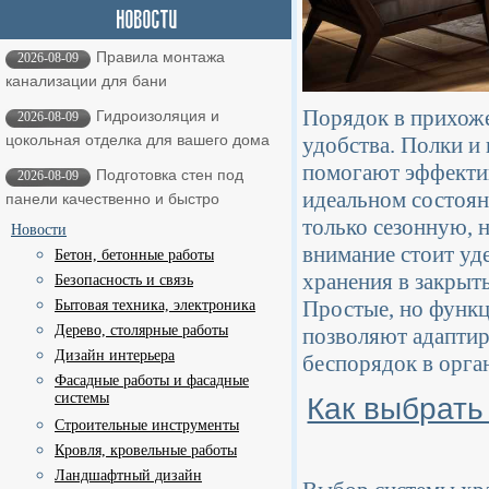
Правила монтажа
2026-08-09
канализации для бани
Порядок в прихожей
Гидроизоляция и
2026-08-09
цокольная отделка для вашего дома
удобства. Полки и
помогают эффектив
Подготовка стен под
2026-08-09
идеальном состоян
панели качественно и быстро
только сезонную, 
Новости
внимание стоит уд
Бетон, бетонные работы
хранения в закрыт
Безопасность и связь
Простые, но функц
Бытовая техника, электроника
Дерево, столярные работы
позволяют адаптир
Дизайн интерьера
беспорядок в орга
Фасадные работы и фасадные
системы
Как выбрать
Строительные инструменты
Кровля, кровельные работы
Ландшафтный дизайн