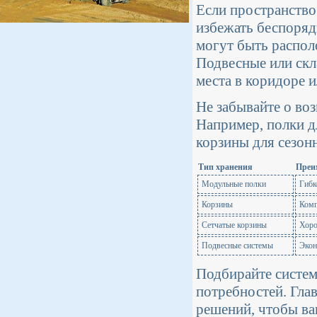
Если пространство
избежать беспоряд
могут быть распол
Подвесные или скл
места в коридоре 
Не забывайте о во
Например, полки д
корзины для сезон
Тип хранения
Преи
Модульные полки
Гибк
Корзины
Комп
Сетчатые корзины
Хоро
Подвесные системы
Экон
Подбирайте систем
потребностей. Гла
решений, чтобы ва