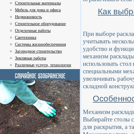
Строительные материалы
Как выбр
Мебель для дома и офиса
Недвижимость
Строительное оборудование
Отделочные работы
При выборе раскла
Сантехника
учитывать несколь
Системы жизнеобеспечения
удобство и функци
Загородное строительство
механизм расклады
Земляные работы
использовать стол
Различные услуги, технологии
специальными меха
увеличивать рабоч
складной конструк
Особеннос
Механизм расклады
Выбирайте столы с
для раскрытия, а 