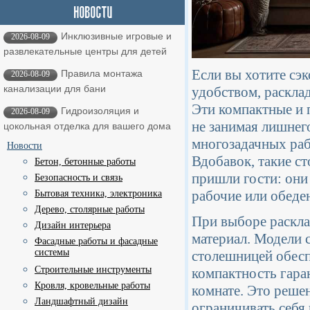
Инклюзивные игровые и
2026-08-09
развлекательные центры для детей
Если вы хотите сэ
Правила монтажа
2026-08-09
канализации для бани
удобством, раскла
Эти компактные и 
Гидроизоляция и
2026-08-09
не занимая лишнег
цокольная отделка для вашего дома
многозадачных раб
Новости
Вдобавок, такие с
Бетон, бетонные работы
пришли гости: они
Безопасность и связь
рабочие или обеде
Бытовая техника, электроника
Дерево, столярные работы
При выборе расклад
Дизайн интерьера
материал. Модели 
Фасадные работы и фасадные
системы
столешницей обесп
Строительные инструменты
компактность гаран
Кровля, кровельные работы
комнате. Это решен
Ландшафтный дизайн
ограничивать себя