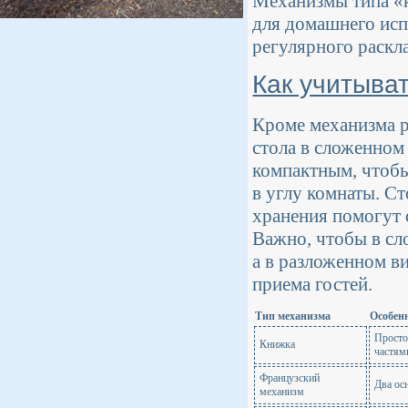
Механизмы типа «
для домашнего исп
регулярного раскл
Как учитыва
Кроме механизма р
стола в сложенном
компактным, чтобы
в углу комнаты. С
хранения помогут 
Важно, чтобы в сл
а в разложенном в
приема гостей.
Тип механизма
Особен
Просто
Книжка
частям
Французский
Два ос
механизм