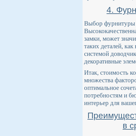
4. Фур
Выбор фурнитуры т
Высококачественна
замки, может знач
таких деталей, ка
системой доводчико
декоративные элем
Итак, стоимость к
множества факторо
оптимальное сочета
потребностям и бю
интерьер для ваше
Преимущест
в с