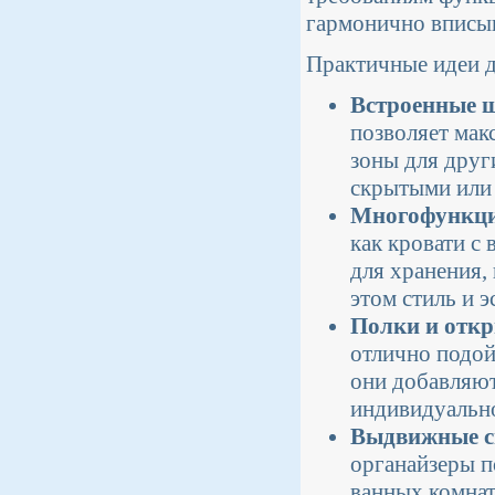
гармонично вписыв
Практичные идеи д
Встроенные 
позволяет мак
зоны для друг
скрытыми или 
Многофункци
как кровати с
для хранения,
этом стиль и э
Полки и откр
отлично подой
они добавляют
индивидуально
Выдвижные с
органайзеры п
ванных комнат