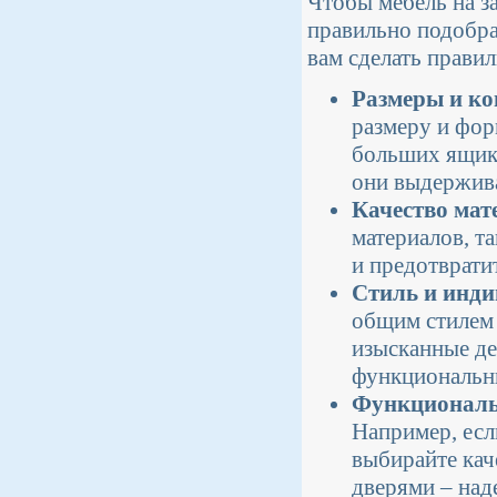
Чтобы мебель на з
правильно подобра
вам сделать прави
Размеры и к
размеру и фор
больших ящик
они выдержива
Качество мат
материалов, т
и предотврати
Стиль и инди
общим стилем 
изысканные де
функциональн
Функциональ
Например, есл
выбирайте кач
дверями – на