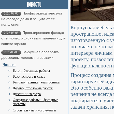
Профилактика плесени
2026-08-06
на фасаде дома и защита от ее
появления
Корпусная мебель н
Проектирование фасада
пространство, иде
2026-08-06
с теплоизоляционными панелями для
изготовленную с у
вашего здания
получаете не тольк
интерьера личным
Вакуумная обработка
2026-08-06
древесины маслами и восками
проекту, позволяе
функциональности 
Новости
Бетон, бетонные работы
Процесс создания м
Безопасность и связь
гарантирует её ид
Бытовая техника, электроника
Это особенно важн
Дерево, столярные работы
решения не всегда 
Дизайн интерьера
подбирается с учё
Фасадные работы и фасадные
системы
задачи хранения, н
Строительные инструменты