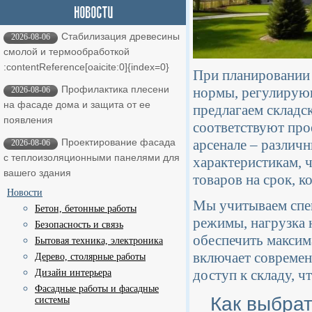
Стабилизация древесины
2026-08-06
смолой и термообработкой ​
:contentReference[oaicite:0]{index=0}
При планировании 
Профилактика плесени
нормы, регулирую
2026-08-06
на фасаде дома и защита от ее
предлагаем складс
появления
соответствуют про
арсенале – различ
Проектирование фасада
2026-08-06
с теплоизоляционными панелями для
характеристикам, 
вашего здания
товаров на срок, 
Новости
Мы учитываем спец
Бетон, бетонные работы
режимы, нагрузка 
Безопасность и связь
обеспечить максим
Бытовая техника, электроника
включает современ
Дерево, столярные работы
доступ к складу, ч
Дизайн интерьера
Фасадные работы и фасадные
Как выбра
системы