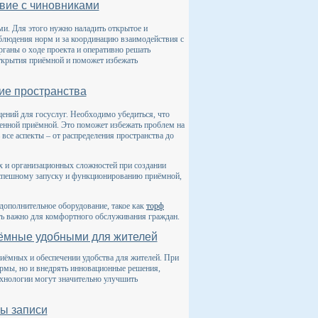
твие с чиновниками
и. Для этого нужно наладить открытое и
блюдения норм и за координацию взаимодействия с
аны о ходе проекта и оперативно решать
ткрытия приёмной и поможет избежать
ие пространства
ений для госуслуг. Необходимо убедиться, что
енной приёмной. Это поможет избежать проблем на
все аспекты – от распределения пространства до
 и организационных сложностей при создании
успешному запуску и функционированию приёмной,
дополнительное оборудование, такое как
торф
ть важно для комфортного обслуживания граждан.
иёмные удобными для жителей
ёмных и обеспечении удобства для жителей. При
ормы, но и внедрять инновационные решения,
ехнологии могут значительно улучшить
мы записи