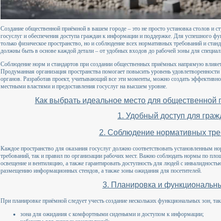
Создание общественной приёмной в вашем городе – это не просто установка столов и с
госуслуг и обеспечения доступа граждан к информации и поддержке. Для успешного ф
только физическое пространство, но и соблюдение всех нормативных требований и станд
должны быть в основе каждой детали – от удобных входов до рабочей зоны для специал
Соблюдение норм и стандартов при создании общественных приёмных напрямую влияет 
Продуманная организация пространства помогает повысить уровень удовлетворенности 
органов. Разработав проект, учитывающий все эти моменты, можно создать эффективно
местными властями и предоставления госуслуг на высшем уровне.
Как выбрать идеальное место для общественной 
1. Удобный доступ для граж
2. Соблюдение нормативных тр
Каждое пространство для оказания госуслуг должно соответствовать установленным нор
требований, так и правил по организации рабочих мест. Важно соблюдать нормы по пл
освещение и вентиляцию, а также гарантировать доступность для людей с инвалидност
размещению информационных стендов, а также зоны ожидания для посетителей.
3. Планировка и функциональн
При планировке приёмной следует учесть создание нескольких функциональных зон, так
зона для ожидания с комфортными сиденьями и доступом к информации;