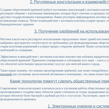
2. Регулярные консультации и взаимодейс
Создание общественной приёмной требует постоянных консультаций с местными властям
регулярное общение с ключевыми чиновниками, которые будут отвечать за проверку со
другими государственными учреждениями. Важно регулярно информировать местные орг
возникающие вопросы. Чёткое взаимодействие с местными властями ускорит процесс о
бюрократических задержек.
3. Получение одобрений на использован
Местные власти часто регулируют использование определенных типов зданий или помещ
выбранное пространство соответствует их требованиям для функционирования обществ
стадии получения разрешений и ускорит процесс открытия приёмной. Важно согласовать 
требований по оснащению.
Эффективное взаимодействие с местными властями поможет вам избежать юридических
общественной приёмной. Правильное планирование и соблюдение всех норм – ключ к 
что обеспечит качественное предоставление госуслуг для жителей вашего города.
Также важно помнить, что помимо проектирования приёмной, вам может понадобиться 
верховой
для улучшения экологической обстановки в помещениях, что также может бы
Какие технологии помогут сделать общественные пр
Современные технологии играют ключевую роль в улучшении работы общественных при
проектировании и создании таких объектов важно учитывать не только традиционные н
которые обеспечат более быстрый и удобный доступ к госуслугам. Рассмотрим, какие т
функциональность приёмных.
1. Электронные очереди и систе