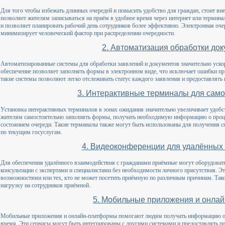
Для того чтобы избежать длинных очередей и повысить удобство для граждан, стоит вне
позволяет жителям записываться на приём в удобное время через интернет или термин
и позволяет планировать рабочий день сотрудников более эффективно. Электронная оче
минимизирует человеческий фактор при распределении очередности.
2. Автоматизация обработки до
Автоматизированные системы для обработки заявлений и документов значительно уско
обеспечение позволяет заполнять формы в электронном виде, что исключает ошибки пр
такие системы позволяют легко отслеживать статус каждого заявления и предоставлять
3. Интерактивные терминалы для сам
Установка интерактивных терминалов в зонах ожидания значительно увеличивает удобс
жителям самостоятельно заполнять формы, получать необходимую информацию о процес
состоянием очереди. Такие терминалы также могут быть использованы для получения с
по текущим госуслугам.
4. Видеоконференции для удалённых 
Для обеспечения удалённого взаимодействия с гражданами приёмные могут оборудоват
консультации с экспертами и специалистами без необходимости личного присутствия. Э
возможностями или тех, кто не может посетить приёмную по различным причинам. Тако
нагрузку на сотрудников приёмной.
5. Мобильные приложения и онла
Мобильные приложения и онлайн-платформы помогают людям получать информацию о г
время. Эти сервисы могут быть интегрированы с другими системами и предоставлять по