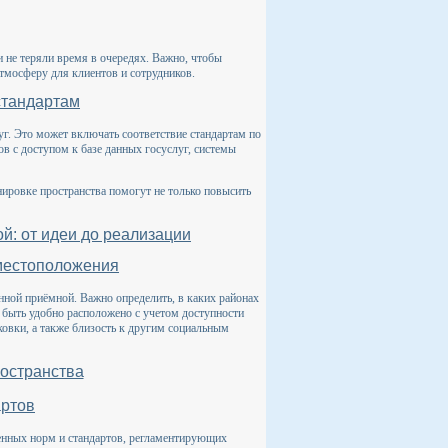
и не теряли время в очередях. Важно, чтобы
тмосферу для клиентов и сотрудников.
стандартам
уг. Это может включать соответствие стандартам по
в с доступом к базе данных госуслуг, системы
ировке пространства помогут не только повысить
: от идеи до реализации
 местоположения
нной приёмной. Важно определить, в каких районах
 быть удобно расположено с учетом доступности
ковки, а также близость к другим социальным
ространства
артов
венных норм и стандартов, регламентирующих