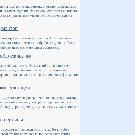
дрить систему электронных очередей. Эта система
алы в самом здании. Это сокращает время ожидания
редь автоматически управляет потоком людей и
кументов
ряют процесс оказания госуслуг. Программное
и заполнении и ускоряет обработку данных. Также
 информацию о его текущем состоянии.
ообслуживания
тво обслуживания. Эти устройства позволяют
сах предоставления госуслуг и следить за
правок, подачи заявлений и получения информации
консультаций
ь видеоконференцсвязью, что позволит проводить
то особенно важно для людей с ограниченными
й подход расширяет доступ к госуслугам и снижает
йн-сервисы
осуслугах и записываться на приём в любое
льзователям актуальные данные о расписании,