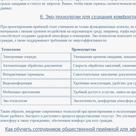
сроках ожидания и статусе их запросов. Важно, чтобы такие сервисы соответствовали 
данных.
6. Эко-технологии для создания комфорт
При проектировании приёмной стоит учитывать не только функциональные аспекты, но 
материалов с низким уровнем воздействия на окружающую среду, например, торфа верх
способствует созданию здоровой атмосферы в помещении. Эко-технологии помогают с
граждан, а также поддерживают требования по энергоэффективности.
Технология
Преимущества
Электронные очереди
Уменьшение времени ожидания, повыше
Автоматизация обработки документов
Скорость обработки заявлений, снижени
Интерактивные терминалы
Самостоятельное заполнение документов
Видеоконференции
Удалённые консультации, удобство для 
Мобильные приложения
Удобный доступ к услугам, запись на пр
Эко-технологии
Экологичность, комфортная атмосфера 
Таким образом, внедрение современных технологий при проектировании и эксплуатаци
более удобного, быстрого и доступного процесса предоставления госуслуг. Это улучшае
атмосферу в таких учреждениях, обеспечивая комфорт для всех граждан.
Как обучить сотрудников общественной приёмной для э