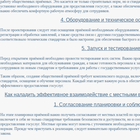
работу общественных приёмных. Это касается не только строительных норм, но и станд
установке необходимого оборудования для предоставления госуслуг, а также обеспече
важно обеспечить комфортную рабочую атмосферу для сотрудников.
4. Оборудование и техническое 
После проектирования следует этап оснащения приёмной необходимым оборудованием.
регистрации и обработки заявлений, а также средства связи с другими государственны
соответствовало техническим стандартам и было настроено для обеспечения быстрого и
5. Запуск и тестировани
Перед открытием приёмной необходимо провести тестирование всех систем. Важно прове
необходимых материалов для обслуживания граждан, а также готовность персонала к за
сотрудников по новым стандартам и требованиям для работы с государственными услуг
Таким образом, создание общественной приёмной требует комплексного подхода, вклю
стандартов, оснащение и обучение персонала. Каждый этап играет важную роль в обесп
эффективного предоставления госуслуг.
Как наладить эффективное взаимодействие с местными 
1. Согласование планировки и собл
На этапе планировки приёмной важно получить согласование от местных властей по про
включает в себя не только стандартные требования безопасности и доступности, но и с
предоставления госуслуг. Местные органы могут помочь с уточнением необходимых ра
нормам. Прежде чем приступать к реализации, следует внимательно проработать проект 
закона.