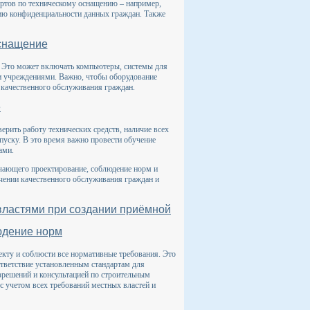
артов по техническому оснащению – например,
нию конфиденциальности данных граждан. Также
оснащение
 Это может включать компьютеры, системы для
ми учреждениями. Важно, чтобы оборудование
 качественного обслуживания граждан.
е
рить работу технических средств, наличие всех
пуску. В это время важно провести обучение
ами.
чающего проектирование, соблюдение норм и
ечении качественного обслуживания граждан и
властями при создании приёмной
юдение норм
екту и соблюсти все нормативные требования. Это
оответствие установленным стандартам для
зрешений и консультацией по строительным
с учетом всех требований местных властей и