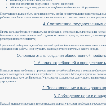
кабинеты для личных консультаций;
зона для заполнения документов и подачи заявлений;
рабочие места для сотрудников, оснащённые необходимым оборудованием.
Пространство должно быть организовано так, чтобы посетители легко ориентировались 
рабочие зоны были изолированы от зоны ожидания, что поможет создать комфортную а
4. Соответствие государственным 
Кроме того, необходимо учитывать все требования, установленные для оказания госусл
безопасности, а также наличие необходимых технических средств, например, компьютеро
регистрации посетителей и т.д.
Правильный выбор места для общественной приёмной и внимательное отношение к план
эффективность работы, но и улучшить взаимодействие с жителями вашего города.
Основные этапы создания общественной приёмной
1. Анализ потребностей и определение
На первом этапе необходимо провести анализ потребностей города в создании обществе
города наблюдается наибольшая потребность в госуслугах. Место для приёмной должно
для различных категорий граждан. Учитывается транспортная доступность, наличие пар
учреждениям.
2. Проектирование и планировка п
3. Соблюдение норм и станд
Каждый этап проектирования и строительства должен учитывать требования государст