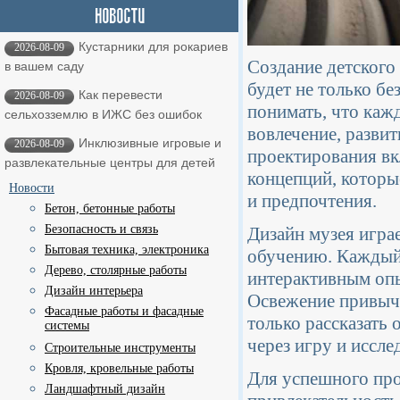
Кустарники для рокариев
2026-08-09
Создание детского
в вашем саду
будет не только б
Как перевести
2026-08-09
понимать, что каж
сельхозземлю в ИЖС без ошибок
вовлечение, разви
Инклюзивные игровые и
2026-08-09
проектирования вк
развлекательные центры для детей
концепций, которы
Новости
и предпочтения.
Бетон, бетонные работы
Безопасность и связь
Дизайн музея игра
Бытовая техника, электроника
обучению. Каждый 
Дерево, столярные работы
интерактивным опы
Дизайн интерьера
Освежение привычн
Фасадные работы и фасадные
только рассказать 
системы
через игру и иссле
Строительные инструменты
Кровля, кровельные работы
Для успешного пр
Ландшафтный дизайн