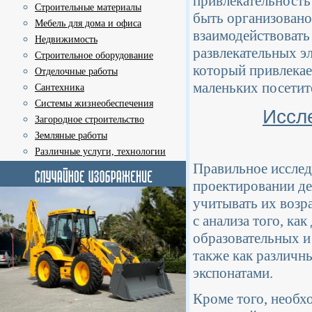
привлекательность
Строительные материалы
быть организовано 
Мебель для дома и офиса
взаимодействовать
Недвижимость
развлекательных э
Строительное оборудование
который привлекае
Отделочные работы
маленьких посетит
Сантехника
Системы жизнеобеспечения
Иссл
Загородное строительство
Земляные работы
Различные услуги, технологии
Правильное исслед
проектировании де
учитывать их возр
с анализа того, ка
образовательных и
также как различн
экспонатами.
Кроме того, необх