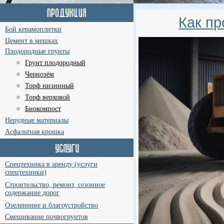
Как пр
Бой керамоплитки
Цемент в мешках
Плодородные грунты
Грунт плодородный
Чернозём
Торф низинный
Торф верховой
Биокомпост
Нерудные материалы
Асфальтная крошка
Спецтехника в аренду (услуги
спецтехники)
Строительство, ремонт, сезонное
содержание дорог
Озеленение и благоустройство
Смешивание почвогрунтов