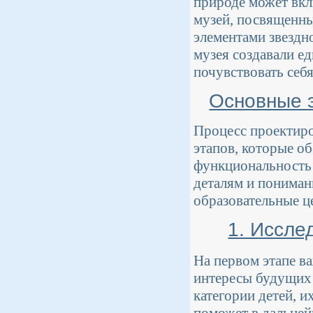
природе может вк
музей, посвященны
элементами звездно
музея создавали е
почувствовать себя
Основные э
Процесс проектиро
этапов, которые о
функциональность 
деталям и понимани
образовательные ц
1. Иссле
На первом этапе в
интересы будущих 
категории детей, 
поможет в дальней