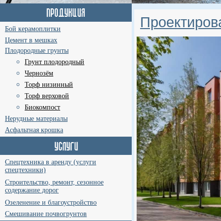
Проектиров
Бой керамоплитки
Цемент в мешках
Плодородные грунты
Грунт плодородный
Чернозём
Торф низинный
Торф верховой
Биокомпост
Нерудные материалы
Асфальтная крошка
Спецтехника в аренду (услуги
спецтехники)
Строительство, ремонт, сезонное
содержание дорог
Озеленение и благоустройство
Смешивание почвогрунтов