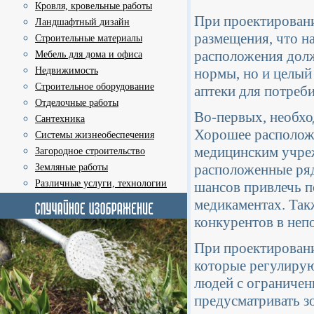
Кровля, кровельные работы
При проектировани
Ландшафтный дизайн
размещения, что н
Строительные материалы
расположения долж
Мебель для дома и офиса
Недвижимость
нормы, но и целый
Строительное оборудование
аптеки для потреби
Отделочные работы
Во-первых, необхо
Сантехника
Хорошее расположе
Системы жизнеобеспечения
медицинским учре
Загородное строительство
расположенные ря
Земляные работы
Различные услуги, технологии
шансов привлечь п
медикаментах. Так
конкурентов в неп
При проектирован
которые регулирую
людей с ограниче
предусматривать зо