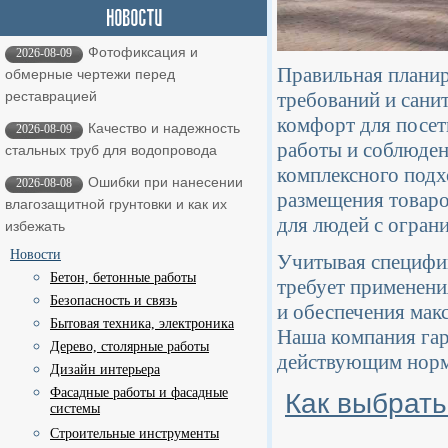
Фотофиксация и
2026-08-09
Правильная планир
обмерные чертежи перед
требований и сани
реставрацией
комфорт для посет
Качество и надежность
2026-08-09
работы и соблюден
стальных труб для водопровода
комплексного подх
Ошибки при нанесении
2026-08-08
размещения товаро
влагозащитной грунтовки и как их
для людей с огра
избежать
Новости
Учитывая специфик
Бетон, бетонные работы
требует применени
Безопасность и связь
и обеспечения мак
Бытовая техника, электроника
Наша компания гар
Дерево, столярные работы
действующим норма
Дизайн интерьера
Фасадные работы и фасадные
Как выбрать
системы
Строительные инструменты