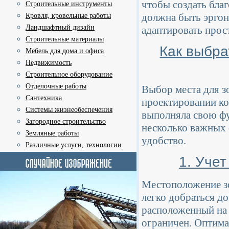
чтобы создать бла
Строительные инструменты
должна быть эргон
Кровля, кровельные работы
Ландшафтный дизайн
адаптировать прос
Строительные материалы
Как выбра
Мебель для дома и офиса
Недвижимость
Строительное оборудование
Отделочные работы
Выбор места для з
Сантехника
проектировании ко
Системы жизнеобеспечения
выполняла свою фу
Загородное строительство
несколько важных 
Земляные работы
удобство.
Различные услуги, технологии
1. Уче
Местоположение з
легко добраться д
расположенный на 
ограничен. Оптима