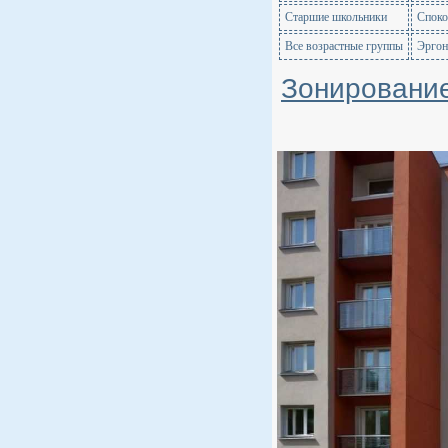
Старшие школьники
Споко
Все возрастные группы
Эргон
Зонирование