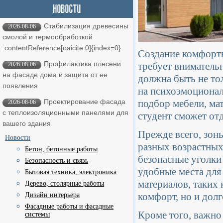
Стабилизация древесины
2026-08-06
смолой и термообработкой ​
:contentReference[oaicite:0]{index=0}
Создание комфортн
Профилактика плесени
требует внимательн
2026-08-06
на фасаде дома и защита от ее
должна быть не то
появления
на психоэмоционал
подбор мебели, ма
Проектирование фасада
2026-08-06
с теплоизоляционными панелями для
студент сможет от
вашего здания
Прежде всего, зон
Новости
разных возрастных
Бетон, бетонные работы
безопасные уголки 
Безопасность и связь
удобные места для
Бытовая техника, электроника
материалов, таких 
Дерево, столярные работы
комфорт, но и дол
Дизайн интерьера
Фасадные работы и фасадные
Кроме того, важно
системы