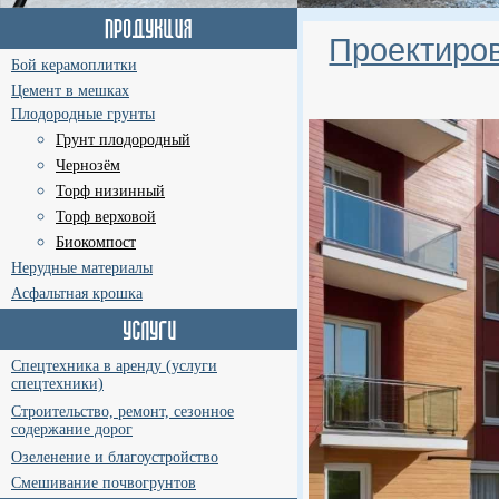
Проектиров
Бой керамоплитки
Цемент в мешках
Плодородные грунты
Грунт плодородный
Чернозём
Торф низинный
Торф верховой
Биокомпост
Нерудные материалы
Асфальтная крошка
Спецтехника в аренду (услуги
спецтехники)
Строительство, ремонт, сезонное
содержание дорог
Озеленение и благоустройство
Смешивание почвогрунтов