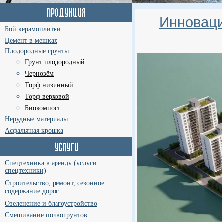
Инноваци
Бой керамоплитки
Цемент в мешках
Плодородные грунты
Грунт плодородный
Чернозём
Торф низинный
Торф верховой
Биокомпост
Нерудные материалы
Асфальтная крошка
Спецтехника в аренду (услуги
спецтехники)
Строительство, ремонт, сезонное
содержание дорог
Озеленение и благоустройство
Смешивание почвогрунтов