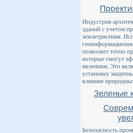
Проекти
Индустрия архитек
зданий с учетом п
землетрясения. Ис
геоинформационны
позволяет точно п
которые смогут э
явлениям. Это вкл
установку защитн
влияние природных
Зеленые 
Соврем
уве
Безопасность пром