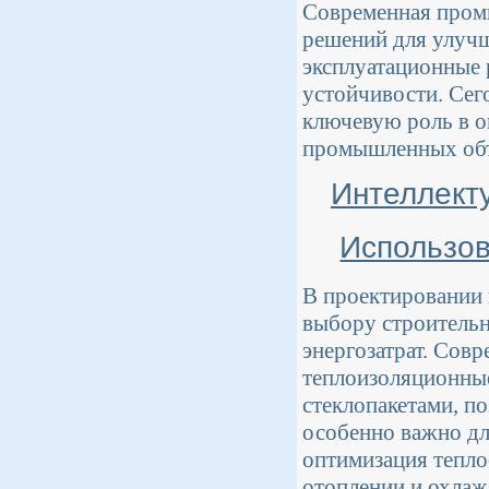
Современная пром
решений для улучш
эксплуатационные 
устойчивости. Сег
ключевую роль в о
промышленных объ
Интеллект
Использо
В проектировании
выбору строитель
энергозатрат. Сов
теплоизоляционны
стеклопакетами, п
особенно важно дл
оптимизация тепло
отоплении и охлаж