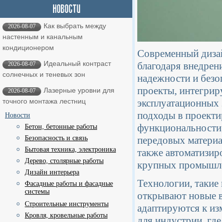
Как выбрать между
2026-08-07
настенным и канальным
кондиционером
Современный диза
Идеальный контраст
благодаря внедрен
2026-08-07
солнечных и теневых зон
надежности и безо
проекты, интегри
Лазерные уровни для
2026-08-07
эксплуатационных 
точного монтажа лестниц
подходы в проекти
Новости
функциональности,
Бетон, бетонные работы
передовых материа
Безопасность и связь
Бытовая техника, электроника
также автоматизир
Дерево, столярные работы
крупных промышле
Дизайн интерьера
Технологии, такие
Фасадные работы и фасадные
системы
открывают новые в
Строительные инструменты
адаптируются к из
Кровля, кровельные работы
для индустрии, гд