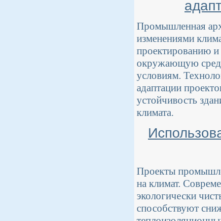
адапт
Промышленная архи
изменениями клима
проектированию и 
окружающую среду
условиям. Техноло
адаптации проекто
устойчивость здан
климата.
Использов
Проекты промышле
на климат. Соврем
экологически чист
способствуют сниж
теплоизоляционных