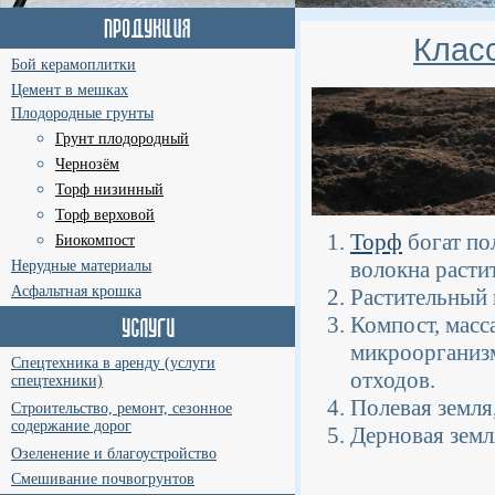
Клас
Бой керамоплитки
Цемент в мешках
Плодородные грунты
Грунт плодородный
Чернозём
Торф низинный
Торф верховой
Торф
богат по
Биокомпост
волокна расти
Нерудные материалы
Асфальтная крошка
Растительный 
Компост, масс
микроорганизм
Спецтехника в аренду (услуги
отходов.
спецтехники)
Полевая земля
Строительство, ремонт, сезонное
содержание дорог
Дерновая земл
Озеленение и благоустройство
Смешивание почвогрунтов