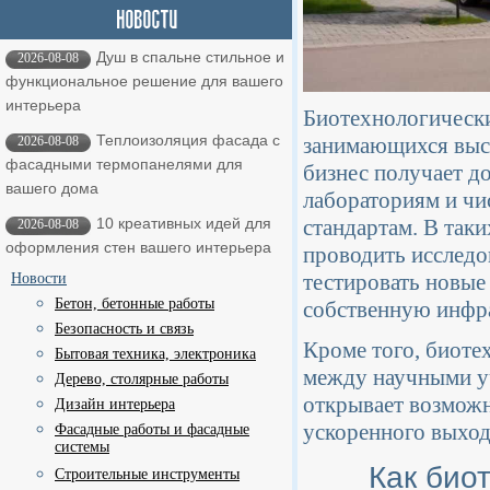
Душ в спальне стильное и
2026-08-08
функциональное решение для вашего
интерьера
Биотехнологически
Теплоизоляция фасада с
занимающихся выс
2026-08-08
фасадными термопанелями для
бизнес получает д
вашего дома
лабораториям и ч
стандартам. В так
10 креативных идей для
2026-08-08
оформления стен вашего интерьера
проводить исследо
тестировать новые
Новости
Бетон, бетонные работы
собственную инфр
Безопасность и связь
Кроме того, биоте
Бытовая техника, электроника
между научными у
Дерево, столярные работы
открывает возможн
Дизайн интерьера
ускоренного выход
Фасадные работы и фасадные
системы
Как био
Строительные инструменты