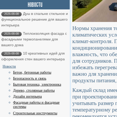
Душ в спальне стильное и
2026-08-08
функциональное решение для вашего
интерьера
Нормы хранения то
Теплоизоляция фасада с
климатических усл
2026-08-08
фасадными термопанелями для
климат-контроля. 
вашего дома
кондиционировани
влажность, что об
10 креативных идей для
2026-08-08
оформления стен вашего интерьера
для сотрудников. 
избежать перегрев
Новости
Бетон, бетонные работы
важно для хранени
Безопасность и связь
продукты питания,
Бытовая техника, электроника
Каждый склад имее
Дерево, столярные работы
при проектировани
Дизайн интерьера
учитывать размер 
Фасадные работы и фасадные
системы
температурному ре
Строительные инструменты
рекомендуется ус