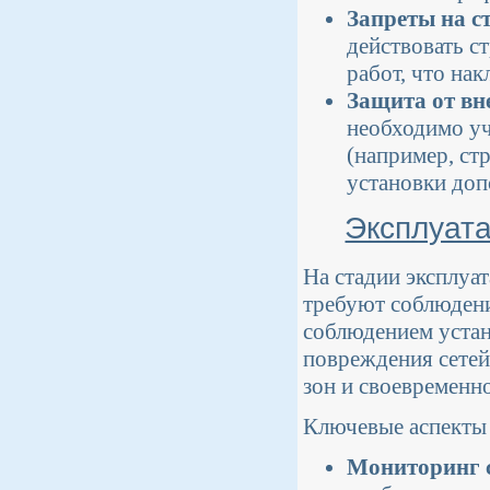
Запреты на с
действовать с
работ, что на
Защита от вн
необходимо у
(например, ст
установки до
Эксплуата
На стадии эксплуа
требуют соблюдени
соблюдением уста
повреждения сетей
зон и своевременн
Ключевые аспекты 
Мониторинг с