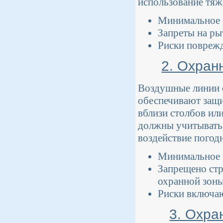
использование тяже
Минимальное р
Запреты на ры
Риски поврежд
2. Охран
Воздушные линии с
обеспечивают защи
вблизи столбов ил
должны учитывать 
воздействие погодн
Минимальное р
Запрещено ст
охранной зоны
Риски включаю
3. Охра