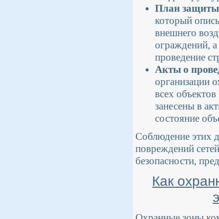
План защиты
который описы
внешнего возд
ограждений, а
проведение ст
Акты о прове
организации 
всех объектов
занесены в ак
состояние объ
Соблюдение этих д
повреждений сетей
безопасности, пре
Как охран
Охранные зоны ко