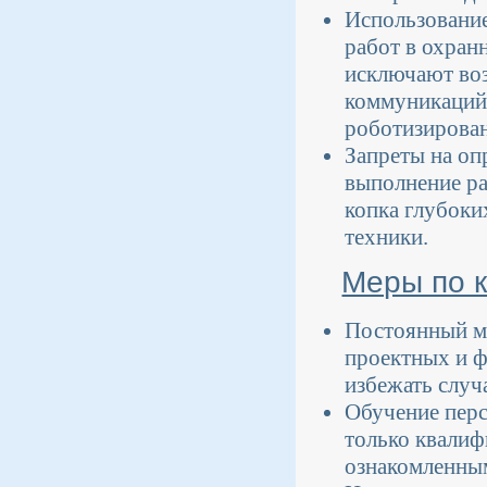
Использование
работ в охран
исключают воз
коммуникаций 
роботизирова
Запреты на оп
выполнение ра
копка глубоки
техники.
Меры по 
Постоянный мо
проектных и ф
избежать слу
Обучение перс
только квали
ознакомленным