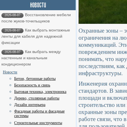
Восстановление мебели
2026-08-07
после жуков-точильщиков
Охранные зоны – э
Как выбрать монтажные
2026-08-07
ленты для кабеля для надежной
ограничения на л
фиксации
коммуникаций. Эти
повреждением инже
Как выбрать между
2026-08-07
понимать, что нар
настенным и канальным
кондиционером
последствиям, как 
инфраструктуры.
Новости
Бетон, бетонные работы
Инженерия охранны
Безопасность и связь
стандартов. В зав
Бытовая техника, электроника
площади и включат
Дерево, столярные работы
строительство или
Дизайн интерьера
охранные зоны пре
Фасадные работы и фасадные
системы
работе связи, что
Строительные инструменты
для пользователей.