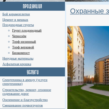
Охранные з
Бой керамоплитки
Цемент в мешках
Плодородные грунты
Грунт плодородный
Чернозём
Торф низинный
Торф верховой
Биокомпост
Нерудные материалы
Асфальтная крошка
Спецтехника в аренду (услуги
спецтехники)
Строительство, ремонт, сезонное
содержание дорог
Озеленение и благоустройство
Смешивание почвогрунтов