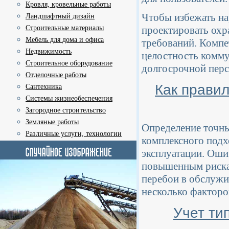
Кровля, кровельные работы
Чтобы избежать на
Ландшафтный дизайн
проектировать охр
Строительные материалы
Мебель для дома и офиса
требований. Компе
Недвижимость
целостность комму
Строительное оборудование
долгосрочной перс
Отделочные работы
Как прави
Сантехника
Системы жизнеобеспечения
Загородное строительство
Земляные работы
Определение точны
Различные услуги, технологии
комплексного подх
эксплуатации. Оши
повышенным рискам
перебои в обслужи
несколько факторо
Учет ти