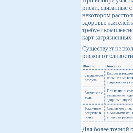
При выборе участк
риски, связанные с
некотором расстоя
здоровье жителей 
требует комплексн
карт загрязненных 
Существует нескол
рисков от близости
Фактор
Описание
Выбросы токсичн
Загрязнение
повышенные конц
воздуха
существенно ухуд
При наличии сва
Загрязнение
загрязнение подз
воды
здоровью людей.
Токсичные
Свалки могут за
вещества в
химикатами или 
почве
влияет на растен
Для более точной 