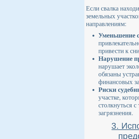
Если свалка находи
земельных участко
направлениям:
Уменьшение 
привлекательн
привести к с
Нарушение пр
нарушает экол
обязаны устра
финансовых за
Риски судебн
участке, кото
столкнуться с
загрязнения.
3. Исп
пред