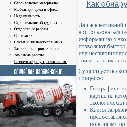
Как обнар
Строительные материалы
Мебель для дома и офиса
Недвижимость
Строительное оборудование
Для эффективной п
Отделочные работы
воспользоваться о
Сантехника
информацию о экол
Системы жизнеобеспечения
позволяют быстро 
Загородное строительство
или несанкциониро
Земляные работы
снизить стоимость 
Различные услуги, технологии
Существует нескол
процессе:
Географическ
карты, на кот
экологически 
Карты загрязн
предоставляют
полезными при