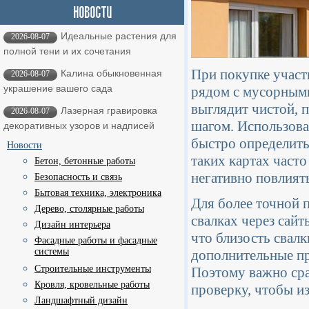
Идеальные растения для
2026-08-07
полной тени и их сочетания
При покупке участ
Калина обыкновенная
2026-08-07
украшение вашего сада
рядом с мусорными
выглядит чистой, 
Лазерная гравировка
2026-08-07
шагом. Использова
декоративных узоров и надписей
быстро определить,
Новости
таких картах част
Бетон, бетонные работы
негативно повлиять
Безопасность и связь
Бытовая техника, электроника
Для более точной 
Дерево, столярные работы
свалках через сайт
Дизайн интерьера
что близость свалк
Фасадные работы и фасадные
системы
дополнительные пр
Строительные инструменты
Поэтому важно сра
Кровля, кровельные работы
проверку, чтобы и
Ландшафтный дизайн