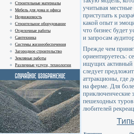
такую модель, кото
Строительные материалы
учитывая местные 
Мебель для дома и офиса
приступать к разр
Недвижимость
какой опыт и эмоц
Строительное оборудование
что бизнес будет у
Отделочные работы
и запросам аудито
Сантехника
Системы жизнеобеспечения
Прежде чем принят
Загородное строительство
ориентируетесь: с
Земляные работы
ищущих активный о
Различные услуги, технологии
следует предложит
аттракционы, где 
на ферме. Для бол
приключенческие э
пешеходных туров 
любителей рекреац
Тип
Концепция
Оп