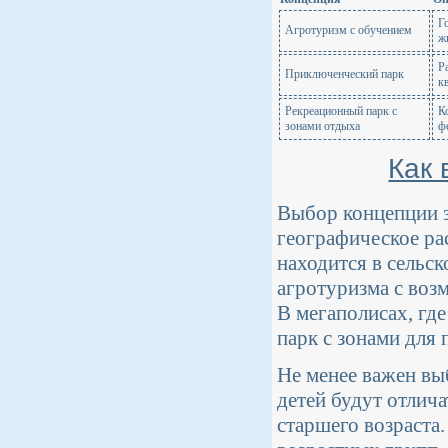
Г
Агротуризм с обучением
ж
Р
Приключенческий парк
к
Рекреационный парк с
К
зонами отдыха
ф
Как
Выбор концепции з
географическое ра
находится в сельск
агротуризма с воз
В мегаполисах, где
парк с зонами для
Не менее важен вы
детей будут отлич
старшего возраста