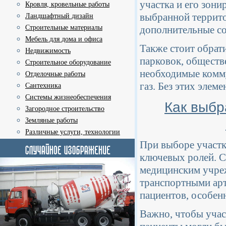
участка и его зон
Кровля, кровельные работы
выбранной террито
Ландшафтный дизайн
дополнительные со
Строительные материалы
Мебель для дома и офиса
Также стоит обрат
Недвижимость
парковок, обществ
Строительное оборудование
необходимые комму
Отделочные работы
газ. Без этих эле
Сантехника
Системы жизнеобеспечения
Как выбр
Загородное строительство
Земляные работы
Различные услуги, технологии
При выборе участк
ключевых ролей. 
медицинским учреж
транспортными арт
пациентов, особен
Важно, чтобы учас