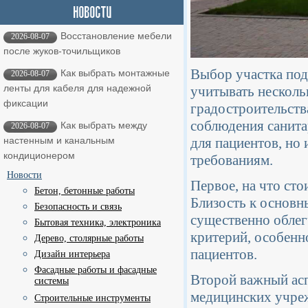
Восстановление мебели
2026-08-07
после жуков-точильщиков
Выбор участка под
Как выбрать монтажные
2026-08-07
ленты для кабеля для надежной
учитывать несколь
фиксации
градостроительств
соблюдения санита
Как выбрать между
2026-08-07
для пациентов, но
настенным и канальным
кондиционером
требованиям.
Новости
Первое, на что сто
Бетон, бетонные работы
Близость к основн
Безопасность и связь
существенно обле
Бытовая техника, электроника
критерий, особенн
Дерево, столярные работы
пациентов.
Дизайн интерьера
Фасадные работы и фасадные
Второй важный асп
системы
медицинских учре
Строительные инструменты