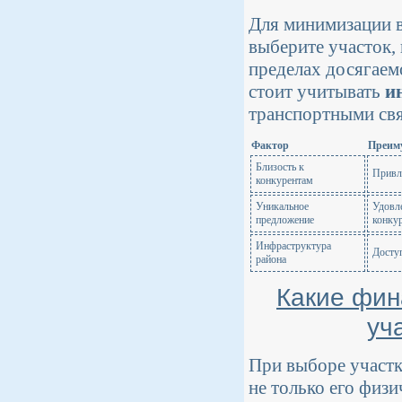
Для минимизации в
выберите участок,
пределах досягаем
стоит учитывать
и
транспортными свя
Фактор
Преим
Близость к
Привл
конкурентам
Уникальное
Удовл
предложение
конку
Инфраструктура
Доступ
района
Какие фин
уч
При выборе участк
не только его физи