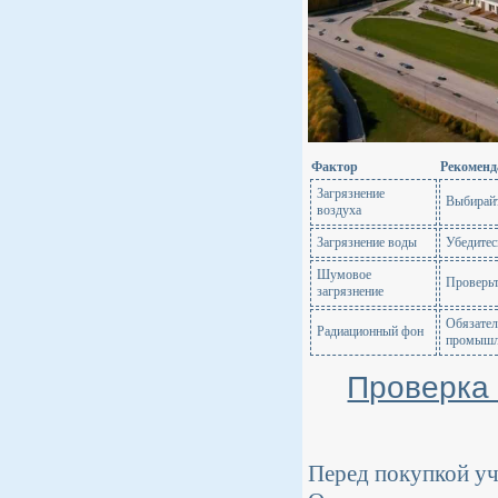
Фактор
Рекоменд
Загрязнение
Выбирайт
воздуха
Загрязнение воды
Убедитес
Шумовое
Проверьт
загрязнение
Обязател
Радиационный фон
промышл
Проверка
Перед покупкой уч