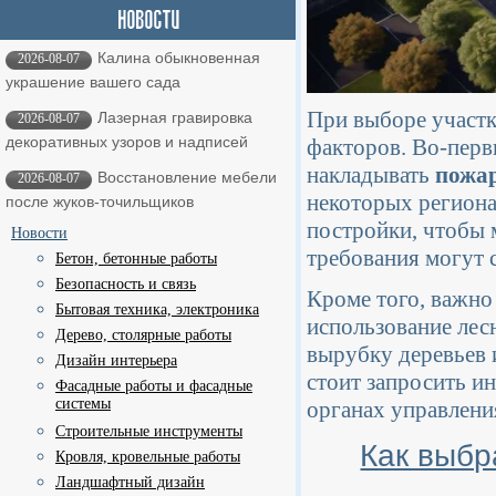
Калина обыкновенная
2026-08-07
украшение вашего сада
При выборе участк
Лазерная гравировка
2026-08-07
декоративных узоров и надписей
факторов. Во-перв
накладывать
пожа
Восстановление мебели
2026-08-07
некоторых региона
после жуков-точильщиков
постройки, чтобы 
Новости
требования могут 
Бетон, бетонные работы
Безопасность и связь
Кроме того, важно
Бытовая техника, электроника
использование лес
Дерево, столярные работы
вырубку деревьев 
Дизайн интерьера
стоит запросить и
Фасадные работы и фасадные
системы
органах управлени
Строительные инструменты
Как выбр
Кровля, кровельные работы
Ландшафтный дизайн