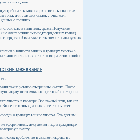
ку менее выгодной.
ут требовать компенсации за использование их
даёт риск для будущих сделок с участком,
 данных о границах.
я строительства или иных целей. Получение
 и не имеет официально подтверждённых границ.
е с переделкой или даже с отказом от планируемых
риться в точности данных о границах участка в
ежать дополнительных затрат на исправление ошибок
утствия межевания
гов:
волит точно установить границы участка. После
ческую защиту от возможных претензий со стороны
ть участок в кадастре. Это важный этап, так как
. Внесение точных данных в реестр поможет
оседей о границах вашего участка. Это даст им
.
личие оформленных документов, подтверждающих
адастровую палату.
дических проблем, но и сэкономить деньги в