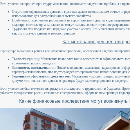
Если участок не прошёл процедуру межевания, возникают следующие проблемы с прав
Отсутствие официальных данных о границах делает невозможным точное определ
использование для застройки или сельского хозяйства.
Проблемы с получением разрешений на строительство и другие виды разрешённо
кадастре, местные органы власти не могут выдать соответствующие разрешения
Трудности при продаже или передаче участка в аренду. Без межевания невозмож
как отсутствуют данные о точных границах.
Как межевание решает эти пр
Процедура межевания решает все указанные проблемы, обеспечивая следующие преиму
Точность границ:
Межевание позволяет точно определить и зафиксировать мес
возможные споры с соседями.
Законность использования:
После завершения межевания, кадастровая инфор
характеристики участка, что подтверждает его правомерное использование для с
Упрощение оформления документов:
Межевание ускоряет процесс получения 
документов, так как все данные о границах будут зарегистрированы в кадастре.
Если участок не был межеван, вы рискуете столкнуться с трудностями в будущем. Пров
убираете юридические риски, связанные с неправильным оформлением границ в кадастр
Какие финансовые последствия могут возникнуть 