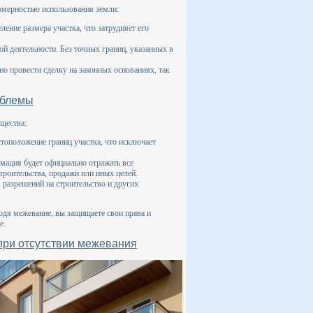
омерностью использования земли:
ение размера участка, что затрудняет его
й деятельности. Без точных границ, указанных в
.
но провести сделку на законных основаниях, так
облемы
щества:
тоположение границ участка, что исключает
мация будет официально отражать все
троительства, продажи или иных целей.
разрешений на строительство и других
одя межевание, вы защищаете свои права и
е.
при отсутствии межевания