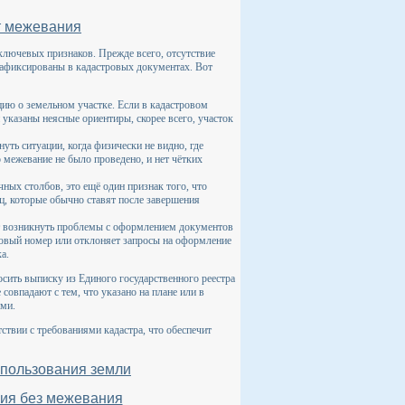
ет межевания
 ключевых признаков. Прежде всего, отсутствие
 зафиксированы в кадастровых документах. Вот
ю о земельном участке. Если в кадастровом
 указаны неясные ориентиры, скорее всего, участок
уть ситуации, когда физически не видно, где
о межевание не было проведено, и нет чётких
ных столбов, это ещё один признак того, что
ц, которые обычно ставят после завершения
т возникнуть проблемы с оформлением документов
тровый номер или отклоняет запросы на оформление
а.
осить выписку из Единого государственного реестра
совпадают с тем, что указано на плане или в
ами.
ствии с требованиями кадастра, что обеспечит
спользования земли
ия без межевания