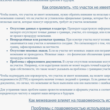
исключит возможность возникновения проблем в будущем.
Как определить, что участок не име
Чтобы понять, что участок не имеет межевания, нужно обратить внимание на несколько
межевания означает, что на участке не установлены официальные границы, которые бы
несколько шагов, которые помогут определить, требует ли участок межевания:
Отсутствие данных о границах в кадастре.
Проверьте кадастровую информаци
паспорте отсутствуют точные данные о границах, участке, его площади, или если
не прошел процедуру межевания.
Неопределённые или размытые границы.
При осмотре участка могут возникн
заканчивается ваш участок и начинаются соседние. Это сигнализирует о том, чт
границ, зафиксированных на местности.
Отсутствие межевых знаков.
Если на участке нет межевых знаков или погранич
межевание не проводилось. Межевые знаки – это физические обозначения грани
процедуры межевания.
Проблемы с оформлением документов.
В случае отсутствия межевания могу
на участок. Например, если кадастровая палата не может выдать точный кадас
прав собственности, это также может указывать на проблемы с границами участк
Чтобы подтвердить или опровергнуть, что участок не имеет межевания, вы можете запр
недвижимости (ЕГРН) и проверить наличие точных сведений о границах. Если данные не 
документах, это сигнал, что межевание не было выполнено или оно выполнено с ошибк
Для устранения таких проблем важно провести межевание и оформить участок в соответ
юридическую чистоту и защитит ваши интересы в будущем.
Как межевание влияет на правомерность и
Проблемы с правомерностью использован