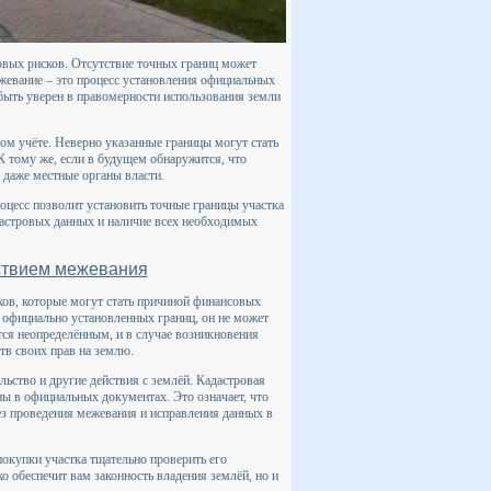
овых рисков. Отсутствие точных границ может
жевание – это процесс установления официальных
 быть уверен в правомерности использования земли
ом учёте. Неверно указанные границы могут стать
 К тому же, если в будущем обнаружится, что
 даже местные органы власти.
роцесс позволит установить точные границы участка
дастровых данных и наличие всех необходимых
тствием межевания
ков, которые могут стать причиной финансовых
т официально установленных границ, он не может
ётся неопределённым, и в случае возникновения
тв своих прав на землю.
ьство и другие действия с землёй. Кадастровая
ены в официальных документах. Это означает, что
ез проведения межевания и исправления данных в
окупки участка тщательно проверить его
о обеспечит вам законность владения землёй, но и