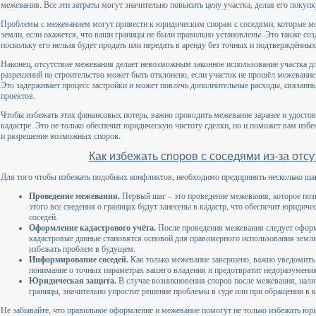
межевания. Все эти затраты могут значительно повысить цену участка, делая его покуп
Проблемы с межеванием могут привести к юридическим спорам с соседями, которые мог
земли, если окажется, что ваши границы не были правильно установлены. Это также соз
поскольку его нельзя будет продать или передать в аренду без точных и подтверждённых
Наконец, отсутствие межевания делает невозможным законное использование участка дл
разрешений на строительство может быть отклонено, если участок не прошёл межевание
Это задерживает процесс застройки и может повлечь дополнительные расходы, связанны
проектов.
Чтобы избежать этих финансовых потерь, важно проводить межевание заранее и удостове
кадастре. Это не только обеспечит юридическую чистоту сделки, но и поможет вам изб
и разрешение возможных споров.
Как избежать споров с соседями из-за отс
Для того чтобы избежать подобных конфликтов, необходимо предпринять несколько ша
Проведение межевания.
Первый шаг – это проведение межевания, которое поз
этого все сведения о границах будут занесены в кадастр, что обеспечит юриди
соседей.
Оформление кадастрового учёта.
После проведения межевания следует оформи
кадастровые данные становятся основой для правомерного использования земли
избежать проблем в будущем.
Информирование соседей.
Как только межевание завершено, важно уведомить с
понимание о точных параметрах вашего владения и предотвратит недоразумения
Юридическая защита.
В случае возникновения споров после межевания, на
границы, значительно упростит решение проблемы в суде или при обращении в к
Не забывайте, что правильное оформление и межевание помогут не только избежать юри