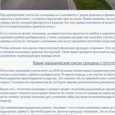
При приобретении участка без межевания вы сталкиваетесь с рядом правовых и финанс
привести к проблемам с соседями и нарушению прав на землю. Важно понимать, что ме
границ участка, который фиксируется в кадастре. Без этих данных покупатель не может
и в её соответствующем правовом статусе.
Если участок не прошёл межевание, возникает высокая вероятность ошибок в кадастров
причиной судебных разбирательств, а также затруднить продажу или застройку участка.
границы участка не совпадают с реальными, вам могут предъявить претензии соседи или
Чтобы избежать этих рисков, перед покупкой обязательно проведите межевание. Этот п
и избежать возможных правовых последствий. Также важно проверить актуальность ка
документов, подтверждающих границы земли.
Какие юридические риски связаны с отсу
Отсутствие межевания участка несёт за собой несколько значительных юридических рис
потерь и длительных судебных разбирательств. В первую очередь, если участок не имее
быть корректно зарегистрирован в кадастре. Это означает, что его правовой статус оста
споров с соседями или органами власти, вы будете лишены документальных доказательс
Кроме того, отсутствие межевания усложняет процесс получения разрешений на строител
палата может отказать в регистрации объектов на участке, если его границы не определ
вы не сможете легально построить дом, установить забор или провести коммуникации б
кадастре.
Для минимизации юридических рисков, связанных с отсутствием межевания, важно до п
кадастровые данные и, при необходимости, провести процедуру межевания. Это не тольк