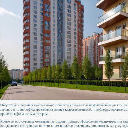
Отсутствие межевания участка может привести к значительным финансовым рискам, как 
земли. Без точно зафиксированных границ в кадастре возникают проблемы, которые мог
привести к финансовым потерям.
Кроме того, отсутствие межевания затрудняет процесс оформления недвижимости в кадас
или данные о его границах не точны, вам придётся оплачивать дополнительные услуги 