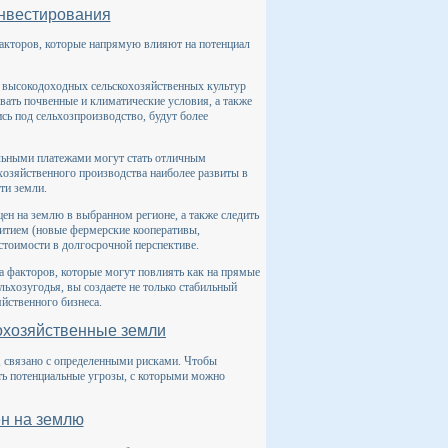
инвестирования
акторов, которые напрямую влияют на потенциал
я высокодоходных сельскохозяйственных культур
вать почвенные и климатические условия, а также
ь под сельхозпроизводство, будут более
льными платежами могут стать отличным
хозяйственного производства наиболее развиты в
ти земли.
ен на землю в выбранном регионе, а также следить
витием (новые фермерские кооперативы,
стоимости в долгосрочной перспективе.
а факторов, которые могут повлиять как на прямые
льхозугодья, вы создаете не только стабильный
яйственного бизнеса.
охозяйственные земли
, связано с определенными рисками. Чтобы
ть потенциальные угрозы, с которыми можно
ен на землю