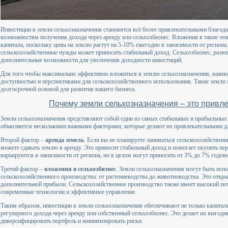
Инвестиции в земли сельхозназначения становятся всё более привлекательными благода
возможностям получения дохода через аренду или сельхозбизнес. Вложения в такие зе
капитала, поскольку цены на землю растут на 5-10% ежегодно в зависимости от региона.
сельскохозяйственные нужды может приносить стабильный доход. Сельхозбизнес, разви
дополнительные возможности для увеличения доходности инвестиций.
Для того чтобы максимально эффективно вложиться в землю сельхозназначения, важно
доступностью и перспективами для сельскохозяйственного использования. Такие земли 
долгосрочной основой для развития вашего бизнеса.
Почему земли сельхозназначения – это привл
Земли сельхозназначения представляют собой один из самых стабильных и прибыльных
объясняется несколькими важными факторами, которые делают их привлекательными д
Второй фактор –
аренда земель
. Если вы не планируете заниматься сельскохозяйствен
можете сдавать землю в аренду. Это приносит стабильный доход и помогает окупить п
варьируются в зависимости от региона, но в целом могут приносить от 3% до 7% годов
Третий фактор –
вложения в сельхозбизнес
. Земли сельхозназначения могут быть исп
сельскохозяйственного производства: от растениеводства до животноводства. Это отк
дополнительной прибыли. Сельскохозяйственное производство также имеет высокий поте
современные технологии и эффективное управление.
Таким образом, инвестиции в земли сельхозназначения обеспечивают не только капитал
регулярного дохода через аренду или собственный сельхозбизнес. Это делает их выго
диверсифицировать портфель и минимизировать риски.