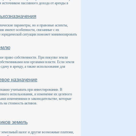
ым источником пассивного дохода от аренды в
льхозназначения
мические параметры, но и правовые аспекты,
ния имеют особенности, связанные с их
ие юридической ситуации поможет минимизировать
землю
ое право собственности. При покупке земли
бственниками или органами власти. Если земля
сдачу в аренду, а также использование для
левое назначение
 важно учитывать при инвестировании. В
нного использования, и изменение их целевого
ными изменениями в законодательстве, которые
ь на стоимость активов.
ников земель
т земельный налог и другие возможные платежи,