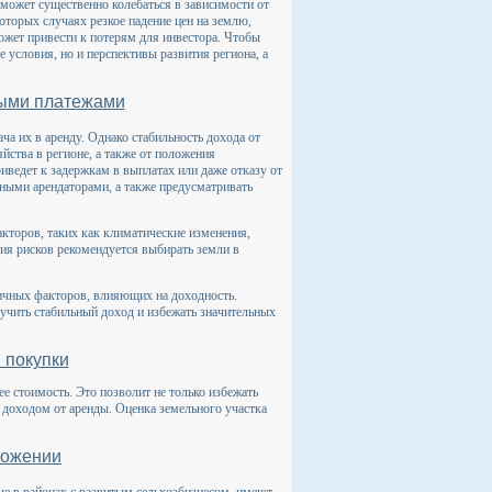
 может существенно колебаться в зависимости от
которых случаях резкое падение цен на землю,
жет привести к потерям для инвестора. Чтобы
 условия, но и перспективы развития региона, а
ными платежами
ча их в аренду. Однако стабильность дохода от
йства в регионе, а также от положения
иведет к задержкам в выплатах или даже отказу от
нными арендаторами, а также предусматривать
кторов, таких как климатические изменения,
ия рисков рекомендуется выбирать земли в
личных факторов, влияющих на доходность.
учить стабильный доход и избежать значительных
 покупки
е стоимость. Это позволит не только избежать
 доходом от аренды. Оценка земельного участка
ложении
ые в районах с развитым сельхозбизнесом, имеют