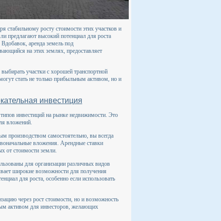
ря стабильному росту стоимости этих участков и
мли предлагают высокий потенциал для роста
 Вдобавок, аренда земель под
вающийся на этих землях, предоставляет
 выбирать участки с хорошей транспортной
могут стать не только прибыльным активом, но и
екательная инвестиция
 типов инвестиций на рынке недвижимости. Это
ля вложений.
ным производством самостоятельно, вы всегда
ервоначальные вложения. Арендные ставки
ых от стоимости земли.
ользованы для организации различных видов
рывает широкие возможности для получения
нциал для роста, особенно если использовать
изацию через рост стоимости, но и возможность
дным активом для инвесторов, желающих