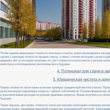
Чтобы оценить правильную стоимость земельного участка, важно анализировать текущ
сделать с помощью агентов по продаже земель, а также с учетом последних сделок в ра
динамику цен за последние несколько лет: рост стоимости сельхозземель в регионе мож
инвесторов и потенциальном увеличении цен в будущем.
4. Потенциал для сдачи в ар
5. Юридическая чистота и док
Оценка стоимости земли также включает проверку юридической чистоты участка. Провер
долги или неурегулированные вопросы с правом собственности. Плохая юридическая си
к дополнительным расходам на решение правовых вопросов. Важно получить всю необ
будущем.
Таким образом, при оценке стоимости земли для покупки необходимо учитывать множе
качества почвы, заканчивая рыночной стоимостью и юридической чистотой. Тщательная