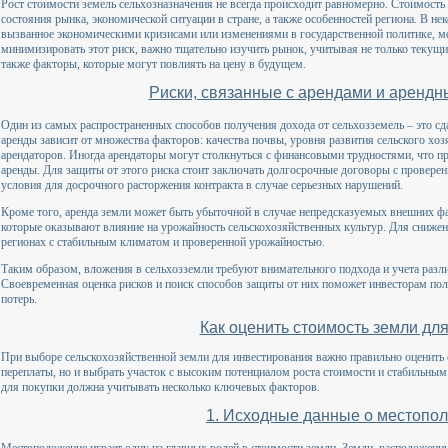
Рост стоимости земель сельхозназначения не всегда происходит равномерно. Стоимость
состояния рынка, экономической ситуации в стране, а также особенностей региона. В не
вызванное экономическими кризисами или изменениями в государственной политике, мо
минимизировать этот риск, важно тщательно изучить рынок, учитывая не только текущие
также факторы, которые могут повлиять на цену в будущем.
Риски, связанные с арендами и аренд
Один из самых распространенных способов получения дохода от сельхозземель – это сда
аренды зависит от множества факторов: качества почвы, уровня развития сельского хозя
арендаторов. Иногда арендаторы могут столкнуться с финансовыми трудностями, что пр
аренды. Для защиты от этого риска стоит заключать долгосрочные договоры с провере
условия для досрочного расторжения контракта в случае серьезных нарушений.
Кроме того, аренда земли может быть убыточной в случае непредсказуемых внешних фа
которые оказывают влияние на урожайность сельскохозяйственных культур. Для снижен
регионах с стабильным климатом и проверенной урожайностью.
Таким образом, вложения в сельхозземли требуют внимательного подхода и учета раз
Своевременная оценка рисков и поиск способов защиты от них поможет инвесторам пол
потерь.
Как оценить стоимость земли для
При выборе сельскохозяйственной земли для инвестирования важно правильно оценить е
переплаты, но и выбрать участок с высоким потенциалом роста стоимости и стабильным
для покупки должна учитывать несколько ключевых факторов.
1. Исходные данные о местопо
Местоположение играет одну из главных ролей в стоимости земли. Земли, расположенн