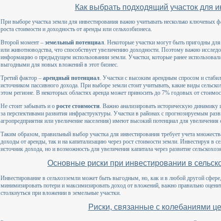
Как выбрать подходящий участок для 
При выборе участка земли для инвестирования важно учитывать несколько ключевых ф
роста стоимости и доходность от аренды или сельхозбизнеса.
Второй момент –
земельный потенциал
. Некоторые участки могут быть пригодны дл
или животноводства, что способствует увеличению доходности. Поэтому важно исследо
информацию о предыдущем использовании земли. Участки, которые ранее использовалис
выгодными для новых вложений в этот бизнес.
Третий фактор –
арендный потенциал
. Участки с высоким арендным спросом и стаби
источником пассивного дохода. При выборе земли стоит учитывать, какие виды сельско
этом регионе. В некоторых областях аренда может приносить до 7% годовых от стоимос
Не стоит забывать и о
росте стоимости
. Важно анализировать историческую динамику ц
за перспективами развития инфраструктуры. Участки в районах с прогнозируемым раз
агропредприятия или увеличение населения) имеют высокий потенциал для увеличения 
Таким образом, правильный выбор участка для инвестирования требует учета множеств
доходы от аренды, так и на капитализацию через рост стоимости земли. Инвестируя в се
источник дохода, но и возможность для увеличения капитала через развитие сельскохоз
Основные риски при инвестировании в сельск
Инвестирование в сельхозземли может быть выгодным, но, как и в любой другой сфере
минимизировать потери и максимизировать доход от вложений, важно правильно оцени
столкнуться при вложении в земельные участки.
Риски, связанные с колебаниями ц