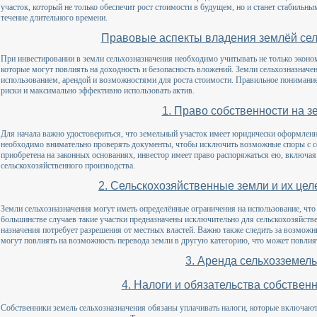
участок, который не только обеспечит рост стоимости в будущем, но и станет стабильн
течение длительного времени.
Правовые аспекты владения землёй се
При инвестировании в земли сельхозназначения необходимо учитывать не только эконо
которые могут повлиять на доходность и безопасность вложений. Земли сельхозназначе
использованием, арендой и возможностями для роста стоимости. Правильное пониман
риски и максимально эффективно использовать актив.
1. Право собственности на 
Для начала важно удостовериться, что земельный участок имеет юридически оформленн
необходимо внимательно проверять документы, чтобы исключить возможные споры с со
приобретена на законных основаниях, инвестор имеет право распоряжаться ею, включая 
сельскохозяйственного производства.
2. Сельскохозяйственные земли и их це
Земли сельхозназначения могут иметь определённые ограничения на использование, что
большинстве случаев такие участки предназначены исключительно для сельскохозяйстве
назначения потребует разрешения от местных властей. Важно также следить за возмож
могут повлиять на возможность перевода земли в другую категорию, что может повлият
3. Аренда сельхозземель
4. Налоги и обязательства собствен
Собственники земель сельхозназначения обязаны уплачивать налоги, которые включаю