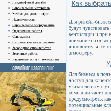
Как выбрат
Ландшафтный дизайн
Строительные материалы
Мебель для дома и офиса
Недвижимость
Для ритейл-бизнес
Строительное оборудование
будут чувствовать 
Отделочные работы
вентиляции и при 
Сантехника
внимание на освещ
Системы жизнеобеспечения
дополнительном ос
Загородное строительство
атмосферу.
Земляные работы
Различные услуги, технологии
У
Для бизнеса в по
доступ для клиент
указатели помогут
компании часто ищ
предусмотреть, ка
потенциальные кли