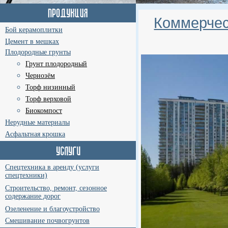
Коммерчес
Бой керамоплитки
Цемент в мешках
Плодородные грунты
Грунт плодородный
Чернозём
Торф низинный
Торф верховой
Биокомпост
Нерудные материалы
Асфальтная крошка
Спецтехника в аренду (услуги
спецтехники)
Строительство, ремонт, сезонное
содержание дорог
Озеленение и благоустройство
Смешивание почвогрунтов