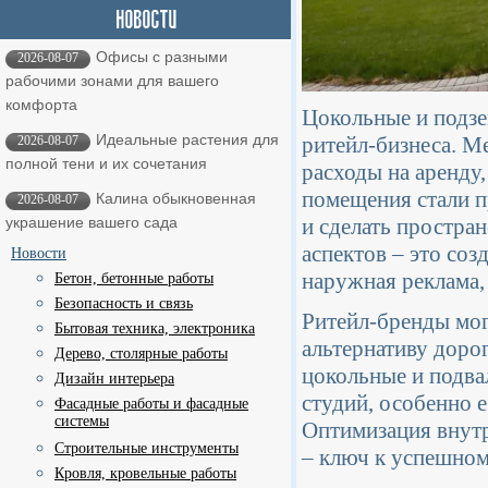
Офисы с разными
2026-08-07
рабочими зонами для вашего
комфорта
Цокольные и подз
Идеальные растения для
ритейл-бизнеса. М
2026-08-07
полной тени и их сочетания
расходы на аренду,
помещения стали п
Калина обыкновенная
2026-08-07
и сделать простра
украшение вашего сада
аспектов – это соз
Новости
наружная реклама,
Бетон, бетонные работы
Безопасность и связь
Ритейл-бренды мо
Бытовая техника, электроника
альтернативу дор
Дерево, столярные работы
цокольные и подва
Дизайн интерьера
студий, особенно 
Фасадные работы и фасадные
системы
Оптимизация внутр
Строительные инструменты
– ключ к успешном
Кровля, кровельные работы