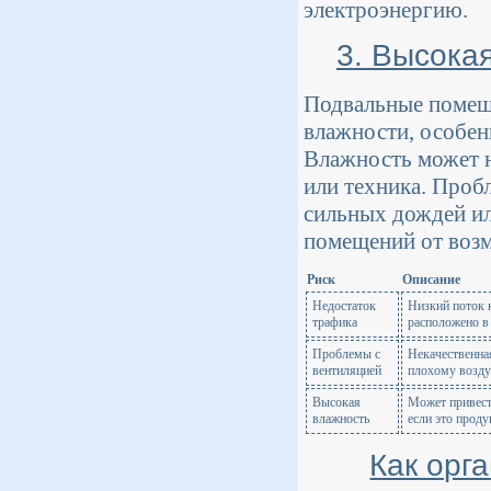
электроэнергию.
3. Высока
Подвальные помещ
влажности, особен
Влажность может н
или техника. Проб
сильных дождей ил
помещений от воз
Риск
Описание
Недостаток
Низкий поток 
трафика
расположено в
Проблемы с
Некачественна
вентиляцией
плохому возду
Высокая
Может привест
влажность
если это проду
Как орг