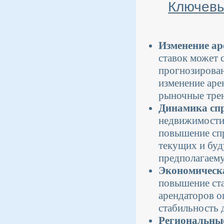
Ключевы
Изменение ар
ставок может 
прогнозирова
изменение аре
рыночные трен
Динамика спр
недвижимости 
повышение спр
текущих и буд
предполагаем
Экономическ
повышение ста
арендаторов оп
стабильность 
Региональные