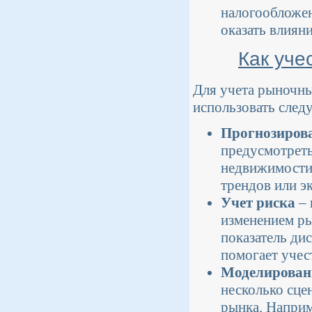
налогообложен
оказать влияни
Как уче
Для учета рыночны
использовать сле
Прогнозирова
предусмотреть
недвижимости.
трендов или э
Учет риска
– 
изменением ры
показатель ди
помогает учес
Моделирован
несколько сце
рынка. Наприм