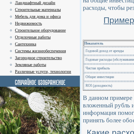
на общие инвестиц
Ландшафтный дизайн
расходы, чтобы ре
Строительные материалы
Мебель для дома и офиса
Пример
Недвижимость
Строительное оборудование
Отделочные работы
Показатель
Сантехника
Системы жизнеобеспечения
Годовой доход от аренды
Загородное строительство
Годовые расходы (обслуживание
Земляные работы
Чистая прибыль
Различные услуги, технологии
Общие инвестиции
ROI (доходность)
В данном примере 
вложенный рубль и
информация помога
принять более обо
Какие расх