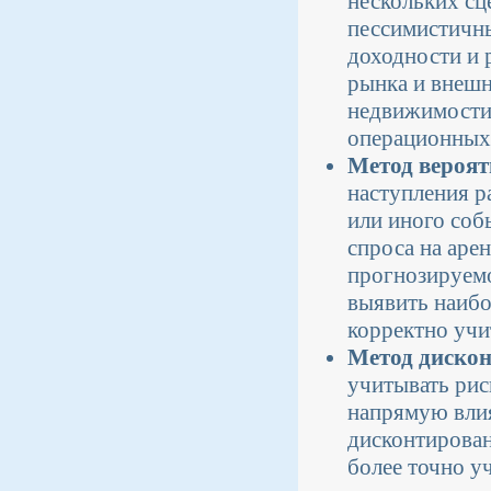
нескольких сц
пессимистичны
доходности и 
рынка и внешн
недвижимости 
операционных
Метод вероят
наступления р
или иного соб
спроса на аре
прогнозируемо
выявить наибо
корректно учи
Метод диско
учитывать рис
напрямую влия
дисконтирован
более точно у