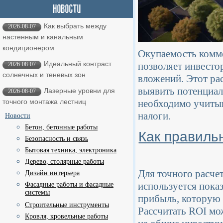
Как выбрать между
2026-08-07
настенным и канальным
кондиционером
Окупаемость комме
Идеальный контраст
позволяет инвесто
2026-08-07
солнечных и теневых зон
вложений. Этот ра
выявить потенциал
Лазерные уровни для
2026-08-07
необходимо учитыв
точного монтажа лестниц
налоги.
Новости
Бетон, бетонные работы
Как правиль
Безопасность и связь
Бытовая техника, электроника
Дерево, столярные работы
Для точного расче
Дизайн интерьера
используется показ
Фасадные работы и фасадные
системы
прибыль, которую 
Строительные инструменты
Рассчитать ROI м
Кровля, кровельные работы