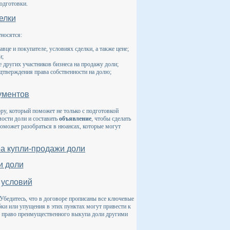
одготовки.
елки
тносятся:
це и покупателе, условиях сделки, а также цене;
и;
е других участников бизнеса на продажу доли;
дтверждения права собственности на долю;
кументов
ру, который поможет не только с подготовкой
ости доли и составить
объявление
, чтобы сделать
оможет разобраться в нюансах, которые могут
а купли-продажи доли
и доли
 условий
Убедитесь, что в договоре прописаны все ключевые
бки или упущения в этих пунктах могут привести к
, право преимущественного выкупа доли другими