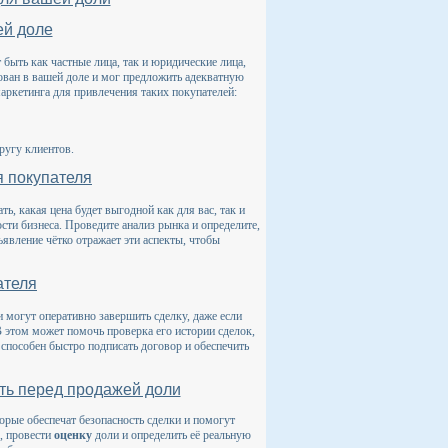
ей доле
быть как частные лица, так и юридические лица,
ован в вашей доле и мог предложить адекватную
маркетинга для привлечения таких покупателей:
ругу клиентов.
я покупателя
ь, какая цена будет выгодной как для вас, так и
ти бизнеса. Проведите анализ рынка и определите,
ъявление чётко отражает эти аспекты, чтобы
ателя
и могут оперативно завершить сделку, даже если
В этом может помочь проверка его истории сделок,
способен быстро подписать договор и обеспечить
ть перед продажей доли
орые обеспечат безопасность сделки и помогут
, провести
оценку
доли и определить её реальную