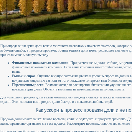
При определении цены доли важно учитывать несколько ключевых факторов, которые п
избежать ошибок в процессе продажи. Точная
оценка
доли имеет решающее значение дл
принесла максимальную выгоду.
Финансовые показатели компании:
При расчете цены доли необходимо учиты
финансовые показатели компании. Если ваша компания имеет стабильный доход
выше.
Рынок и спрос:
Оцените текущее состояние рынка и уровень спроса на доли в 
покупателя напрямую зависит от того, насколько интересен ваш бизнес на теку
Перспективы роста:
Возможности для расширения бизнеса или улучшения его 
повысить цену доли. Обратите внимание на потенциальные источники роста.
Для успешной продажи доли важен комплексный подход к оценке, а также привлечени
сделки. Это позволит вам продать долю быстро и с максимальной выгодой.
Как ускорить процесс продажи доли и не по
Продажа доли может занять много времени, если не подходить к процессу грамотно. Для 
важно правильно организовать весь процесс. Рассмотрим несколько ключевых аспектов,
Во-первых, необходимо точно и своевременно провести
оценку
доли. Если вы хотите п