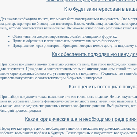
Кто будет заинтересован в ваш
Для начала необходимо понять, кто может быть потенциальным покупателем. Это могут 
например, партнеры по бизнесу или инвесторы. Важно, чтобы покупатель был заинтерес
цену, которая соответствует вашей оценке. Вы можете использовать различные каналы 
Объявления на специализированных онлайн-площадках и форумах;
Прямые обращения к потенциальным покупателям через бизнес-сети;
Продвижение через риелторов и брокеров, которые имеют доступ к широкому к
Как обеспечить подходящую цену дл
При поиске покупателя важно правильно установить цену. Для этого необходимо понимат
для покупателя. Цена должна соответствовать реальной
оценке
доли и рыночной стоимос
какие характеристики бизнеса могут заинтересовать покупателя. Убедитесь, что ваше об
привлечь покупателей с соответствующим бюджетом и интересом.
Как оценить потенциал покуп
При выборе покупателя также важно оценить его готовность к сделке. Не все покупател
цена их устраивает. Оцените финансовую состоятельность покупателя и его намерения. 
а также наличие задокументированных источников финансирования. Выбирайте тех, кто 
быстрый процесс продажи.
Какие юридические шаги необходимо предприня
Перед тем как продать долю, необходимо выполнить несколько юридических шагов, кот
избежать возможных проблем в будущем. Важно правильно подготовить все документы