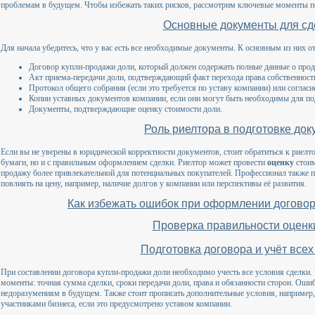
проблемам в будущем. Чтобы избежать таких рисков, рассмотрим ключевые моменты п
Основные документы для сд
Для начала убедитесь, что у вас есть все необходимые документы. К основным из них о
Договор купли-продажи доли, который должен содержать полные данные о продав
Акт приема-передачи доли, подтверждающий факт перехода права собственност
Протокол общего собрания (если это требуется по уставу компании) или согласи
Копии уставных документов компании, если они могут быть необходимы для по
Документы, подтверждающие оценку стоимости доли.
Роль риелтора в подготовке до
Если вы не уверены в юридической корректности документов, стоит обратиться к риелто
бумаги, но и с правильным оформлением сделки. Риелтор может провести
оценку
стоим
продажу более привлекательной для потенциальных покупателей. Профессионал также п
повлиять на цену, например, наличие долгов у компании или перспективы её развития.
Как избежать ошибок при оформлении договор
Проверка правильности оценк
Подготовка договора и учёт всех
При составлении договора купли-продажи доли необходимо учесть все условия сделки. 
моменты: точная сумма сделки, сроки передачи доли, права и обязанности сторон. Оши
недоразумениям в будущем. Также стоит прописать дополнительные условия, например
участниками бизнеса, если это предусмотрено уставом компании.