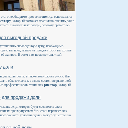
я этого необходимо провести
оценку
, основываясь
елтору
, который поможет правильно оценить долю
стоить значительных потерь, поэтому грамотный
 для выгодной продажи
 установить справедливую цену, необходимо
торую вы предлагаете на продажу. Если вы хотите
 её активов. В этом вам поможет опытный
у доли
нциала для роста, а также возможные риски. Для
олги, обязательства, а также состояние рыночной
щью профессионалов, таких как
риелтор
, который
е для продажи доли
азать цену, которая будет соответствовать
сновных преимуществах бизнеса и перспективах
 прозрачность условий сделки могут существенно
для вашей доли