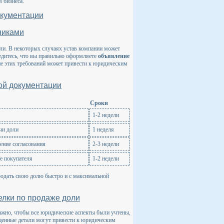
в бизнеса.
окументации
никами
оли. В некоторых случаях устав компании может
едитесь, что вы правильно оформляете
объявление
е этих требований может привести к юридическим
ой документации
Сроки
1-2 недели
чи доли
1 неделя
ение согласования
2-3 недели
е покупателя
1-2 недели
родать свою долю быстро и с максимальной
елки по продаже доли
ажно, чтобы все юридические аспекты были учтены,
щенные детали могут привести к юридическим