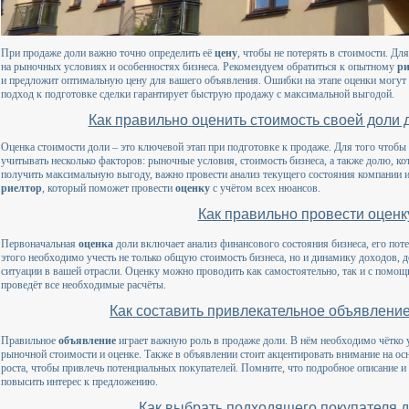
При продаже доли важно точно определить её
цену
, чтобы не потерять в стоимости. Дл
на рыночных условиях и особенностях бизнеса. Рекомендуем обратиться к опытному
ри
и предложит оптимальную цену для вашего объявления. Ошибки на этапе оценки могут 
подход к подготовке сделки гарантирует быструю продажу с максимальной выгодой.
Как правильно оценить стоимость своей доли
Оценка стоимости доли – это ключевой этап при подготовке к продаже. Для того чтобы
учитывать несколько факторов: рыночные условия, стоимость бизнеса, а также долю, ко
получить максимальную выгоду, важно провести анализ текущего состояния компании и
риелтор
, который поможет провести
оценку
с учётом всех нюансов.
Как правильно провести оценк
Первоначальная
оценка
доли включает анализ финансового состояния бизнеса, его поте
этого необходимо учесть не только общую стоимость бизнеса, но и динамику доходов, д
ситуации в вашей отрасли. Оценку можно проводить как самостоятельно, так и с помо
проведёт все необходимые расчёты.
Как составить привлекательное объявлени
Правильное
объявление
играет важную роль в продаже доли. В нём необходимо чётко ук
рыночной стоимости и оценке. Также в объявлении стоит акцентировать внимание на о
роста, чтобы привлечь потенциальных покупателей. Помните, что подробное описание и
повысить интерес к предложению.
Как выбрать подходящего покупателя 