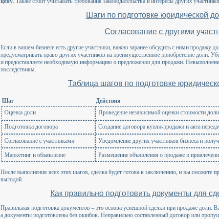
цену
. Также стоит учитывать требования законодательства и интересы других участнико
Шаги по подготовке юридической д
Согласование с другими участ
Если в вашем бизнесе есть другие участники, важно заранее обсудить с ними продажу д
предусматривать право других участников на преимущественное приобретение доли. Уб
и предоставляете необходимую информацию о предложении для продажи. Невыполнени
последствиям.
Таблица шагов по подготовке юридическ
Шаг
Действия
Оценка доли
Проведение независимой оценки стоимости доли
Подготовка договора
Создание договора купли-продажи и акта переда
Согласование с участниками
Уведомление других участников бизнеса и получ
Маркетинг и объявление
Размещение объявления о продаже и привлечени
После выполнения всех этих шагов, сделка будет готова к заключению, и вы сможете п
выгодой.
Как правильно подготовить документы для сд
Правильная подготовка документов – это основа успешной сделки при продаже доли. В
а документы подготовлены без ошибок. Неправильно составленный договор или пропу