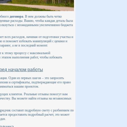
робного
договора
. В нем должны быть четко
иденные расходы. Важно, чтобы каждая деталь была
столкнуться с неожиданными увеличениями бюджета
ет всех расходов, начиная от подготовки участка и
 но и поможет избежать манипуляций с ценами и
аранее, а не в последний момент.
е к этому процессу с максимальной
м этапом выполнения работ, чтобы избежать
ред началом работы
ации. Один из первых шагов – это запросить
ензии и сертификаты, подтверждающие его право
заниматься вашим проектом.
ущих клиентов. Реальные отзывы помогут вам
качеству. Вы можете найти отзывы на независимых
рядчик составит подробную смету с разбиением по
ается предоставить подробный расчет, это может
дах.
ядчика