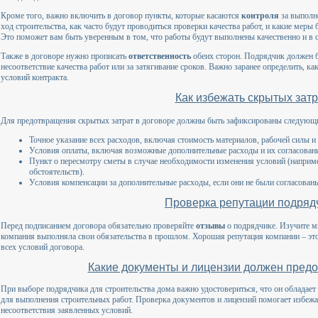
Кроме того, важно включить в договор пункты, которые касаются
контроля
за выполне
ход строительства, как часто будут проводиться проверки качества работ, и какие меры
Это поможет вам быть уверенным в том, что работы будут выполнены качественно и в 
Также в договоре нужно прописать
ответственность
обеих сторон. Подрядчик должен б
несоответствие качества работ или за затягивание сроков. Важно заранее определить, 
условий контракта.
Как избежать скрытых затр
Для предотвращения скрытых затрат в договоре должны быть зафиксированы следующ
Точное указание всех расходов, включая стоимость материалов, рабочей силы и
Условия оплаты, включая возможные дополнительные расходы и их согласование
Пункт о пересмотру сметы в случае необходимости изменения условий (наприм
обстоятельств).
Условия компенсации за дополнительные расходы, если они не были согласованы
Проверка репутации подряд
Перед подписанием договора обязательно проверяйте
отзывы
о подрядчике. Изучите м
компания выполняла свои обязательства в прошлом. Хорошая репутация компании – это
всех условий договора.
Какие документы и лицензии должен предо
При выборе подрядчика для строительства дома важно удостовериться, что он облада
для выполнения строительных работ. Проверка документов и лицензий помогает избежат
несоответствия заявленных условий.