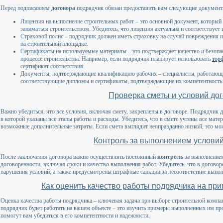
Перед подписанием
договора
подрядчик обязан предоставить вам следующие документ
Лицензия на выполнение строительных работ – это основной документ, который
заниматься строительством. Убедитесь, что лицензия актуальна и соответствует
Страховой полис – подрядчик должен иметь страховку на случай повреждения 
на строительной площадке.
Сертификаты на используемые материалы – это подтверждает качество и безопа
процессе строительства. Например, если подрядчик планирует использовать
тор
сертификат соответствия.
Документы, подтверждающие квалификацию рабочих – специалисты, работающи
соответствующие дипломы и сертификаты, подтверждающие их компетентность
Проверка сметы и условий до
Важно убедиться, что все условия, включая смету, закреплены в договоре. Подрядчик 
в которой указаны все этапы работы и расходы. Убедитесь, что в смете учтены все мате
возможные дополнительные затраты. Если смета выглядит неоправданно низкой, это мо
Контроль за выполнением условий
После заключения договора важно осуществлять постоянный
контроль
за выполнением
договоренности, включая сроки и качество выполнения работ. Убедитесь, что в догово
нарушения условий, а также предусмотрены штрафные санкции за несоответствие выпол
Как оценить качество работы подрядчика на пр
Оценка качества работы подрядчика – ключевая задача при выборе строительной компа
подрядчик будет работать на вашем объекте – это изучить примеры выполненных им пр
помогут вам убедиться в его компетентности и надежности.