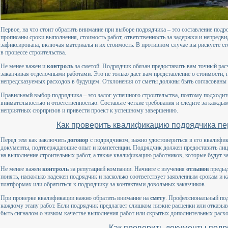
Первое, на что стоит обратить внимание при выборе подрядчика – это составление под
прописаны сроки выполнения, стоимость работ, ответственность за задержки и непредв
зафиксирована, включая материалы и их стоимость. В противном случае вы рискуете 
в процессе строительства.
Не менее важен и
контроль
за сметой. Подрядчик обязан предоставить вам точный расч
заканчивая отделочными работами. Это не только даст вам представление о стоимости,
непредсказуемых расходов в будущем. Отклонения от сметы должны быть согласованы з
Правильный выбор подрядчика – это залог успешного строительства, поэтому подходит
внимательностью и ответственностью. Составьте четкие требования и следите за кажды
неприятных сюрпризов и привести проект к успешному завершению.
Как проверить квалификацию подрядчика пе
Перед тем как заключить
договор
с подрядчиком, важно удостовериться в его квалифик
документы, подтверждающие опыт и компетенции. Подрядчик должен предоставить лиц
на выполнение строительных работ, а также квалификацию работников, которые будут 
Не менее важен
контроль
за репутацией компании. Начните с изучения
отзывов
предыд
понять, насколько надежен подрядчик и насколько соответствует заявленным срокам и 
платформах или обратиться к подрядчику за контактами довольных заказчиков.
При проверке квалификации важно обратить внимание на
смету
. Профессиональный под
каждому этапу работ. Если подрядчик предлагает слишком низкие расценки или отказыв
быть сигналом о низком качестве выполнения работ или скрытых дополнительных расхо
Как проверить документы подр