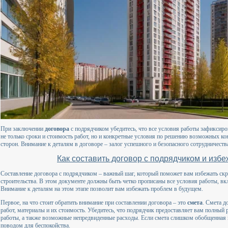
При заключении
договора
с подрядчиком убедитесь, что все условия работы зафиксир
не только сроки и стоимость работ, но и конкретные условия по решению возможных ко
сторон. Внимание к деталям в договоре – залог успешного и безопасного сотрудничеств
Как составить договор с подрядчиком и избе
Составление договора с подрядчиком – важный шаг, который поможет вам избежать скр
строительства. В этом документе должны быть четко прописаны все условия работы, вкл
Внимание к деталям на этом этапе позволит вам избежать проблем в будущем.
Первое, на что стоит обратить внимание при составлении договора – это
смета
. Смета д
работ, материалы и их стоимость. Убедитесь, что подрядчик предоставляет вам полный
работы, а также возможные непредвиденные расходы. Если смета слишком обобщенная и
поводом для беспокойства.