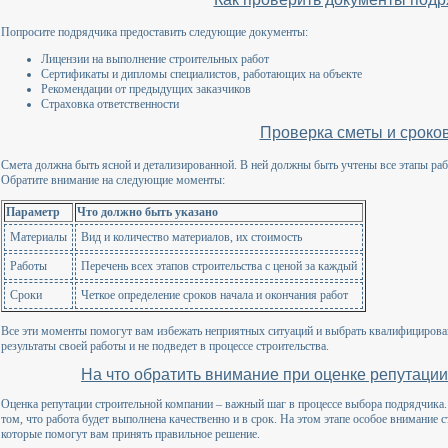
Попросите подрядчика предоставить следующие документы:
Лицензии на выполнение строительных работ
Сертификаты и дипломы специалистов, работающих на объекте
Рекомендации от предыдущих заказчиков
Страховка ответственности
Проверка сметы и сроко
Смета должна быть ясной и детализированной. В ней должны быть учтены все этапы ра
Обратите внимание на следующие моменты:
Параметр
Что должно быть указано
Материалы
Вид и количество материалов, их стоимость
Работы
Перечень всех этапов строительства с ценой за каждый
Сроки
Четкое определение сроков начала и окончания работ
Все эти моменты помогут вам избежать неприятных ситуаций и выбрать квалифицирован
результаты своей работы и не подведет в процессе строительства.
На что обратить внимание при оценке репутаци
Оценка репутации строительной компании – важный шаг в процессе выбора подрядчика.
том, что работа будет выполнена качественно и в срок. На этом этапе особое внимание
которые помогут вам принять правильное решение.