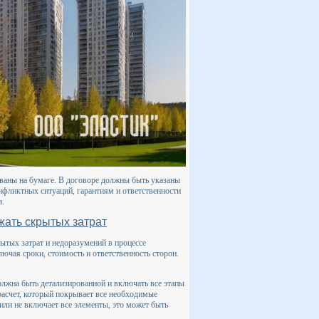
ованы на бумаге. В договоре должны быть указаны
нфликтных ситуаций, гарантиям и ответственности
а.
жать скрытых затрат
ытых затрат и недоразумений в процессе
ючая сроки, стоимость и ответственность сторон.
олжна быть детализированной и включать все этапы
 расчет, который покрывает все необходимые
ли не включает все элементы, это может быть