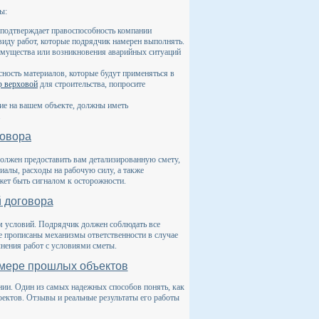
ы:
 подтверждает правоспособность компании
 виду работ, которые подрядчик намерен выполнять.
имущества или возникновения аварийных ситуаций
сность материалов, которые будут применяться в
ф верховой
для строительства, попросите
е на вашем объекте, должны иметь
.
говора
должен предоставить вам детализированную смету,
риалы, расходы на рабочую силу, а также
жет быть сигналом к осторожности.
 договора
 условий. Подрядчик должен соблюдать все
ре прописаны механизмы ответственности в случае
нения работ с условиями сметы.
имере прошлых объектов
нии. Один из самых надежных способов понять, как
оектов. Отзывы и реальные результаты его работы