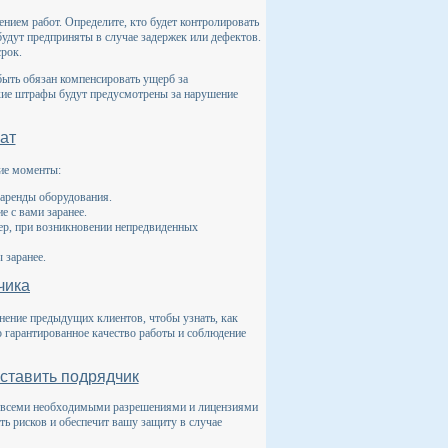
нием работ. Определите, кто будет контролировать
 будут предприняты в случае задержек или дефектов.
срок.
ыть обязан компенсировать ущерб за
какие штрафы будут предусмотрены за нарушение
ат
ие моменты:
 аренды оборудования.
 с вами заранее.
ер, при возникновении непредвиденных
 заранее.
чика
нение предыдущих клиентов, чтобы узнать, как
 гарантированное качество работы и соблюдение
ставить подрядчик
ет всеми необходимыми разрешениями и лицензиями
ь рисков и обеспечит вашу защиту в случае