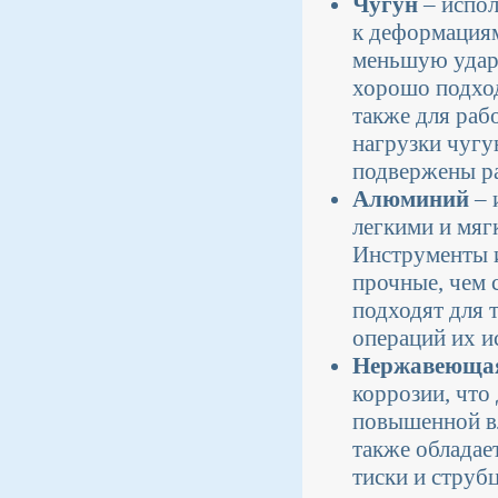
Чугун
– испол
к деформациям
меньшую удар
хорошо подход
также для раб
нагрузки чугу
подвержены р
Алюминий
– 
легкими и мяг
Инструменты и
прочные, чем 
подходят для 
операций их ис
Нержавеющая
коррозии, что
повышенной вл
также обладае
тиски и струб