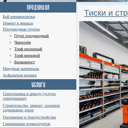
Тиски и ст
Бой керамоплитки
Цемент в мешках
Плодородные грунты
Грунт плодородный
Чернозём
Торф низинный
Торф верховой
Биокомпост
Нерудные материалы
Асфальтная крошка
Спецтехника в аренду (услуги
спецтехники)
Строительство, ремонт, сезонное
содержание дорог
Озеленение и благоустройство
Смешивание почвогрунтов