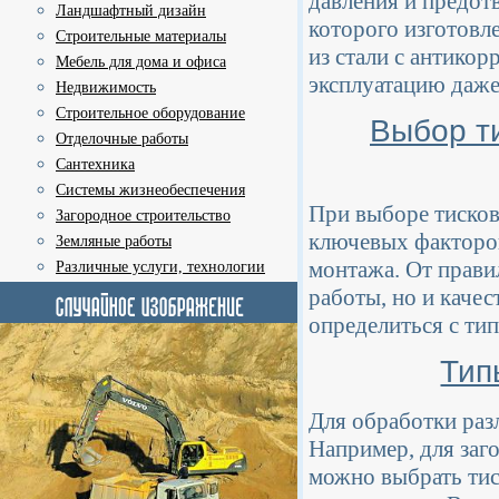
давления и предот
Ландшафтный дизайн
которого изготовл
Строительные материалы
из стали с антико
Мебель для дома и офиса
эксплуатацию даже
Недвижимость
Строительное оборудование
Выбор ти
Отделочные работы
Сантехника
Системы жизнеобеспечения
При выборе тисков
Загородное строительство
ключевых факторов
Земляные работы
монтажа. От прави
Различные услуги, технологии
работы, но и качес
определиться с тип
Тип
Для обработки раз
Например, для заго
можно выбрать тис