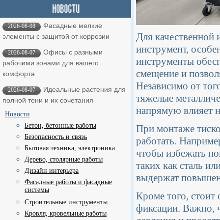
Фасадные мелкие
2026-08-08
Для качественной 
элементы с защитой от коррозии
инструмент, особен
Офисы с разными
2026-08-07
инструменты обесп
рабочими зонами для вашего
смещение и позвол
комфорта
Независимо от того
Идеальные растения для
2026-08-07
тяжелые металличе
полной тени и их сочетания
напрямую влияет н
Новости
Бетон, бетонные работы
При монтаже тиско
Безопасность и связь
работать. Наприме
Бытовая техника, электроника
чтобы избежать по
Дерево, столярные работы
таких как сталь ил
Дизайн интерьера
выдержат повышен
Фасадные работы и фасадные
системы
Кроме того, стоит
Строительные инструменты
фиксации. Важно, 
Кровля, кровельные работы