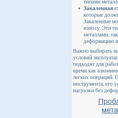
типами металл
Закаленная с
которые должн
Закаленные мо
износу. Эти т
металлами, та
деформацию и
Важно выбирать ма
условий эксплуата
подходят для рабо
время как алюмини
легких операций. 
инструмента, его 
нагрузки без дефо
Пробл
мета