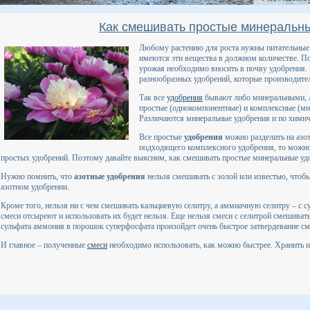
Как смешивать простые минеральн
Любому растению для роста нужны питательные 
имеются эти вещества в должном количестве. П
урожая необходимо вносить в почву удобрения.
разнообразных удобрений, которые производител
Так все
удобрения
бывают либо минеральными, л
простые (однокомпонентные) и комплексные (м
Различаются минеральные удобрения и по химич
Все простые
удобрения
можно разделить на азо
подходящего комплексного удобрения, то можно
простых удобрений. Поэтому давайте выясним, как смешивать простые минеральные уд
Нужно помнить, что
азотные удобрения
нельзя смешивать с золой или известью, чтоб
азотном удобрении.
Кроме того, нельзя ни с чем смешивать кальциевую селитру, а аммиачную селитру – с 
смеси отсыреют и использовать их будет нельзя. Еще нельзя смеси с селитрой смешива
сульфата аммония в порошок суперфосфата произойдет очень быстрое затвердевание см
И главное – полученные
смеси
необходимо использовать, как можно быстрее. Хранить и