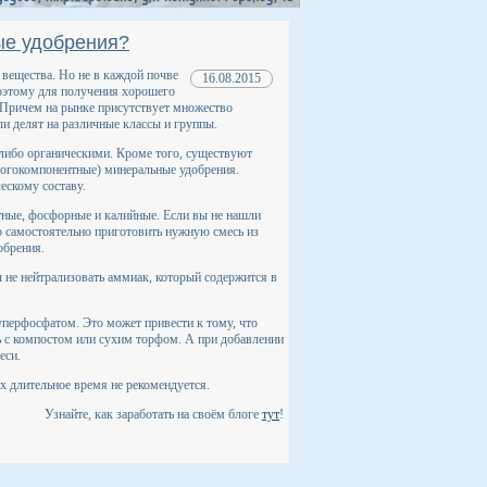
ые удобрения?
вещества. Но не в каждой почве
16.08.2015
оэтому для получения хорошего
 Причем на рынке присутствует множество
и делят на различные классы и группы.
ибо органическими. Кроме того, существуют
ногокомпонентные) минеральные удобрения.
ескому составу.
тные, фосфорные и калийные. Если вы не нашли
 самостоятельно приготовить нужную смесь из
обрения.
ы не нейтрализовать аммиак, который содержится в
суперфосфатом. Это может привести к тому, что
ть с компостом или сухим торфом. А при добавлении
еси.
х длительное время не рекомендуется.
Узнайте, как заработать на своём блоге
тут
!