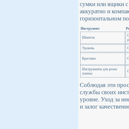
сумки или ящики с
аккуратно и компа
горизонтальном по
Инструмент
Р
О
Шпатель
Уровень
О
Крестики
О
Инструменты для резки
О
плитки
Соблюдая эти прос
службы своих инст
уровне. Уход за ин
и залог качествен