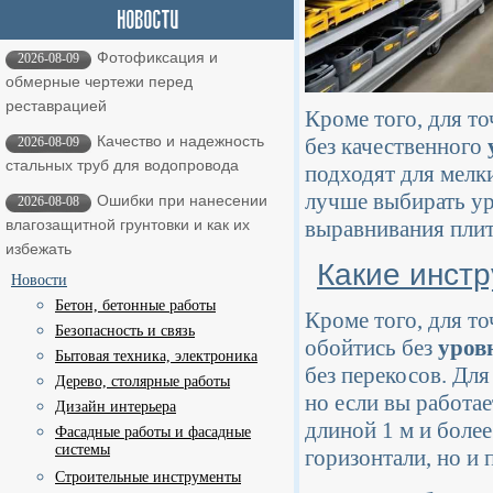
Фотофиксация и
2026-08-09
обмерные чертежи перед
реставрацией
Кроме того, для т
Качество и надежность
без качественного
2026-08-09
стальных труб для водопровода
подходят для мелк
лучше выбирать ур
Ошибки при нанесении
2026-08-08
выравнивания плит
влагозащитной грунтовки и как их
избежать
Какие инст
Новости
Бетон, бетонные работы
Кроме того, для т
Безопасность и связь
обойтись без
уров
Бытовая техника, электроника
без перекосов. Для
Дерево, столярные работы
но если вы работа
Дизайн интерьера
длиной 1 м и боле
Фасадные работы и фасадные
системы
горизонтали, но и
Строительные инструменты