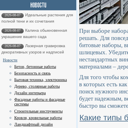
Идеальные растения для
2026-08-07
полной тени и их сочетания
При выборе набора
Калина обыкновенная
2026-08-07
украшение вашего сада
решать. Для повсед
битовые наборы, в
Лазерная гравировка
2026-08-07
шлицевых. Убедите
декоративных узоров и надписей
нестандартных вин
Новости
материалами – дер
Бетон, бетонные работы
Безопасность и связь
Для того чтобы ко
Бытовая техника, электроника
в которых есть как
Дерево, столярные работы
поиск нужного инст
Дизайн интерьера
будет надежным, ве
Фасадные работы и фасадные
системы
быстро вы сможет
Строительные инструменты
Какие типы 
Кровля, кровельные работы
Ландшафтный дизайн