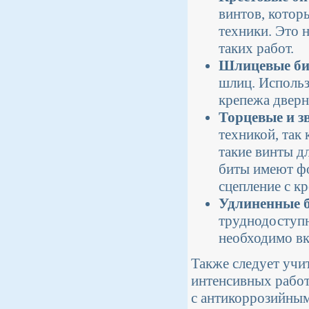
винтов, котор
техники. Это 
таких работ.
Шлицевые бит
шлиц. Использ
крепежа дверн
Торцевые и з
техникой, так
такие винты д
биты имеют фо
сцепление с к
Удлиненные 
труднодоступн
необходимо вк
Также следует учит
интенсивных работ
с антикоррозийным