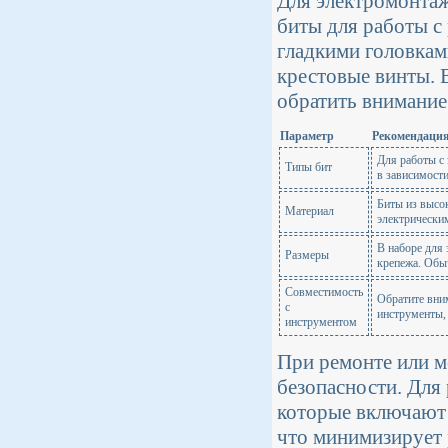
Для электромонта
биты для работы с
гладкими головкам
крестовые винты. 
обратить внимание 
Параметр
Рекомендаци
Для работы с 
Типы бит
в зависимости
Биты из высо
Материал
электрическим
В наборе для
Размеры
крепежа. Обыч
Совместимость
Обратите вним
с
инструменты,
инструментом
При ремонте или м
безопасности. Для
которые включают 
что минимизирует 