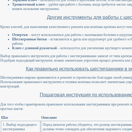
Трещоточный ключ
– удобен при работе с болтами, когда требуется частое з
менять положение инструмента.
Другие инструменты для работы с ше
Кроме ключей, для выполнения качественного ремонта или монтажа крепежа могут по
Отвертки
– могут использоваться для работы с маленькими болтами и шурупам
Шестигранные битки
– вставляются в дрель или шуруповерт для удобного и 
работы.
Ключ с длинной рукояткой
– используется для увеличения крутящего момент
Выбор правильного инструмента для работы с шестигранниками зависит от типа крепежа
Подобрав подходящий инструмент, можно значительно упростить процесс ремонта или 
Как правильно использовать шестигранники в р
Шестигранники широко применяются в ремонте и строительстве благодаря своей универ
Использование правильного инструмента и техники монтажа позволяет значительно упро
конструкций.
Пошаговая инструкция по использовани
Для того чтобы гарантировать правильное использование шестигранников при ремонте и
простых шагов:
Шаг
Описание
1. Выбор подходящего
Перед началом работы убедитесь, что размер шестигранник
шестигранника
должны точно совпадать для обеспечения надежного соедин