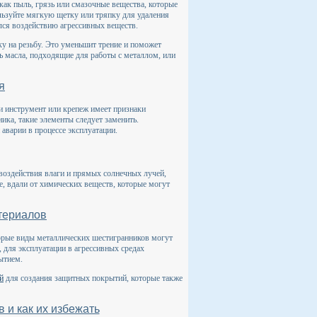
как пыль, грязь или смазочные вещества, которые
ользуйте мягкую щетку или тряпку для удаления
ался воздействию агрессивных веществ.
у на резьбу. Это уменьшит трение и поможет
ь масла, подходящие для работы с металлом, или
я
и инструмент или крепеж имеет признаки
ка, такие элементы следует заменить.
аварии в процессе эксплуатации.
 воздействия влаги и прямых солнечных лучей,
е, вдали от химических веществ, которые могут
териалов
орые виды металлических шестигранников могут
, для эксплуатации в агрессивных средах
ытием.
й
для создания защитных покрытий, которые также
 и как их избежать