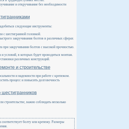
акручивание и откручивание без необходимости
стигранниками
надобиться следующие инструменты:
и с шестигранной головкой.
быстрого закручивания болтов в различных сферах
а при закручивании болтов с высокой прочностью.
 и условий, в которых будет проводиться монтаж.
установки различных конструкций.
емонте и строительстве
сальности и надежности при работе с крепежом.
стить процесс и повысить долговечность
ю шестигранников
ли строительстве, важно соблюдать несколько
а соответствует болту или крепежу. Размеры
ения.