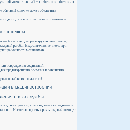
рутящий момент для работы с большими болтами в
де обычный ключ не может обеспечить
оизводстве, они помогают ускорить монтаж и
 и крепежом
т особого подхода при закручивании. Важно,
реждений резьбы. Недостаточная точность при
 функциональности механизмов.
а или повреждения соединений.
 для предотвращения заедания и повышения
щения ослабления соединений.
иками в машиностроении
дления срока службы
ить долгий срок службы и надежность соединений.
становки. Несколько простых рекомендаций помогут