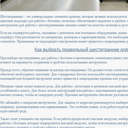
Шестигранники – это универсальные элементы крепежа, которые активно используются 
идеально подходят для работы с болтами, поскольку обеспечивают надежное и удобное
инструмента для работы с шестигранниками значимо влияет на качество монтажа и долг
Если вы планируете работы, связанные с ремонтом или монтажом оборудования, важно 
подойдут. Они различаются по материалам, размерам и характеристикам, что необходи
элементов. Применение не подходящего инструмента может привести к повреждениям р
Как выбрать правильный шестигранник для
При выборе шестигранника для работы с болтами и крепежными элементами важно учи
влияют на надежность соединения и удобство использования инструмента.
Прежде всего, обратите внимание на размер шестигранника. Он должен точно соответств
обеспечит необходимое сцепление. Для стандартных болтов используйте шестигранники,
маленький или большой инструмент может привести к повреждению крепежа или ухудш
Материал также играет важную роль. Для работы с металлами и крепежом высокой проч
устойчивой к износу. Для более легких конструкций или работы с пластиковыми крепе
мягких сплавов, чтобы не повредить резьбу. Прочные инструменты обеспечат долговечн
Не забывайте о покрытии инструмента. Для защиты от коррозии рекомендуется выбира
например, хромированным или оцинкованным. Это особенно важно, если работа ведетс
агрессивной среде.
Также стоит учитывать тип крепежа. Если работа предполагает высокие нагрузки, выби
работы с болтами, которые подвергаются высокой нагрузке, лучше использовать инстр
крутящего момента и удобства работы в труднодоступных местах.