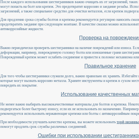
После каждого использования шестигранников важно очищать их от загрязнений, таких 
могут попасть на болт или крепеж. Это предотвратит коррозию и заедание резьбы. Исп
загрязнений, а также специальное средство для очистки металлов, если крепеж подверг
Для продления срока службы болтов и крепежа рекомендуется регулярно наносить смазк
предотвратить заедание при следующем монтаже. В качестве смазки можно использоват
антикоррозийные жидкости.
Проверка на повреждени
Важно периодически проверять шестигранники на наличие повреждений или износа. Есл
деформации, например, поврежденную головку болта или изношенные грани шестигранни
Поврежденный крепеж может ослабить соединение и привести к поломке механизма или 
Правильное хранение
Для того чтобы шестигранники служили долго, важно правильно их хранить. Избегайте
которые могут вызвать коррозию металла. Храните инструменты и крепеж в сухом мест
повредить их покрытие.
Использование качественных ма
Не менее важно выбирать высококачественные материалы для болтов и крепежа. Некот
подвергаться более быстрому износу, если их не использовать по назначению. Например
рекомендуется использовать нержавеющие крепежи или болты с антикоррозийным покр
При необходимости улучшить качество крепежа, вы можете использовать
торф низинны
помогут продлить срок службы различных соединений.
Ошибки при использовании шестигранников