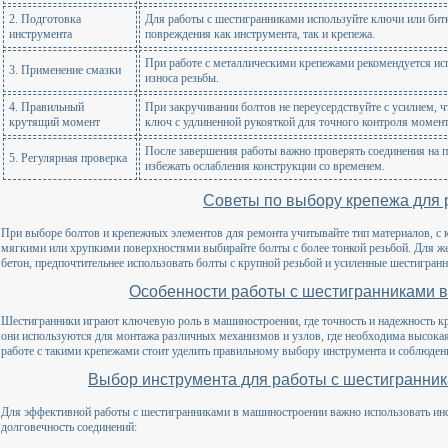
2. Подготовка
Для работы с шестигранниками используйте ключи или битк
инструмента
повреждения как инструмента, так и крепежа.
При работе с металлическими крепежами рекомендуется исп
3. Применение смазки
износа резьбы.
4. Правильный
При закручивании болтов не переусердствуйте с усилием, ч
крутящий момент
ключ с удлиненной рукояткой для точного контроля момент
После завершения работы важно проверять соединения на п
5. Регулярная проверка
избежать ослабления конструкции со временем.
Советы по выбору крепежа для 
При выборе болтов и крепежных элементов для ремонта учитывайте тип материалов, с к
мягкими или хрупкими поверхностями выбирайте болты с более тонкой резьбой. Для же
бетон, предпочтительнее использовать болты с крупной резьбой и усиленные шестигранн
Особенности работы с шестигранниками 
Шестигранники играют ключевую роль в машиностроении, где точность и надежность к
они используются для монтажа различных механизмов и узлов, где необходима высока
работе с такими крепежами стоит уделить правильному выбору инструмента и соблюде
Выбор инструмента для работы с шестигранни
Для эффективной работы с шестигранниками в машиностроении важно использовать инс
долговечность соединений: