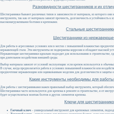
Разновидности шестигранников и их отли
Шестигранники бывают различных типов в зависимости от материала, из которого они 
инструмента, так как от материала зависит прочность, долговечность и устойчивость к и
высоконагруженными болтами и крепежами.
Стальные шестигранник
Шестигранники из нержавеюще
Для работы в агрессивных условиях или в местах с повышенной влажностью предпочтит
нержавеющей стали. Эти инструменты не подвержены коррозии и обладают высокой ус
Нержавеющие шестигранники идеально подходят для использования в строительстве, гд
при длительном воздействии внешней среды.
Выбор материала зависит от условий эксплуатации: если крепеж используется в обычны
В случае, когда предполагается работа в условиях повышенной влажности или воздейст
предпочтение нержавеющим или оцинкованным моделям для долговечности и защиты о
Какие инструменты необходимы для работы
Для работы с шестигранниками важен правильный выбор инструмента, который обеспечи
Шестигранники часто используются для крепежа в ремонте и строительстве, и от инстру
будет осуществляться монтаж болтов и других элементов крепежа.
Ключи для шестигранник
Гаечный ключ
– универсальный инструмент для крепежных элементов, подход
Торцевой ключ
– используется для точного крепления болтов, если они находя