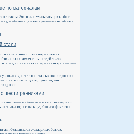
чие по материалам
изготовлены. Это важно учитывать при выборе
зносу, особенно в условиях ремонта или работы с
и
й стали
ельнее использовать шестигранники из
тойчивостью к химическим воздействиям.
е важна долговечность и сохранность крепежа даже
х условиях, достаточно стальных шестигранников.
вия агрессивных веществ, лучше отдать
т коррозии.
 с шестигранниками
т качественное и безопасное выполнение работ.
мента зависит, насколько удобно и эффективно
ов
ит для большинства стандартных болтов.
тся в труднодоступных местах.