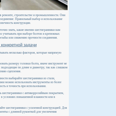
в ремонте, строительстве и промышленности. Они
 соединение. Правильный выбор и использование
овечность конструкции.
точно знать, какие именно шестигранники вам
мо учитывать при выборе болтов и крепежных
езьбы или снижению прочности соединения.
 конкретной задачи
тывать несколько факторов, которые напрямую
овать размеру головки болта, иначе инструмент не
 подходящие по длине и диаметру, так как слишком
ению сцепления.
ности выбирайте шестигранники из стали,
жами можно использовать инструменты из более
ость и точность при использовании.
ть шестигранники с антикоррозийным покрытием,
я в условиях повышенной влажности или в
райте шестигранники с усиленной конструкцией. Для
ументы с длинной рукояткой для увеличения