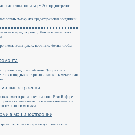
и, подходящие по размеру. Это предотвратит
ользовать смазку для предотвращения заедания и
тобы не повредить резьбу. Лучше использовать
а.
рочность. Если нужно, подтяните болты, чтобы
ремонта
оторыми предстоит работать. Для работы с
стких и твердых материалов, таких как металл или
ики.
в машиностроении
репежа имеют решающее значение. В этой сфере
я прочность соединений. Основное внимание при
нию технологии монтажа.
ками в машиностроении
трументы, которые гарантируют точность и