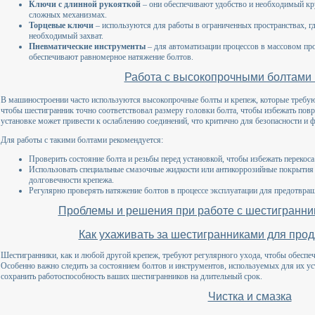
Ключи с длинной рукояткой
– они обеспечивают удобство и необходимый к
сложных механизмах.
Торцевые ключи
– используются для работы в ограниченных пространствах, г
необходимый захват.
Пневматические инструменты
– для автоматизации процессов в массовом пр
обеспечивают равномерное натяжение болтов.
Работа с высокопрочными болтами
В машиностроении часто используются высокопрочные болты и крепеж, которые требую
чтобы шестигранник точно соответствовал размеру головки болта, чтобы избежать пов
установке может привести к ослаблению соединений, что критично для безопасности и
Для работы с такими болтами рекомендуется:
Проверить состояние болта и резьбы перед установкой, чтобы избежать перекос
Использовать специальные смазочные жидкости или антикоррозийные покрытия
долговечности крепежа.
Регулярно проверять натяжение болтов в процессе эксплуатации для предотвра
Проблемы и решения при работе с шестигранн
Как ухаживать за шестигранниками для про
Шестигранники, как и любой другой крепеж, требуют регулярного ухода, чтобы обеспеч
Особенно важно следить за состоянием болтов и инструментов, используемых для их у
сохранить работоспособность ваших шестигранников на длительный срок.
Чистка и смазка