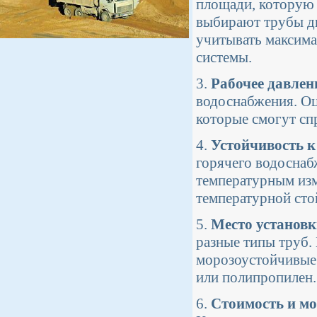
площади, которую 
выбирают трубы ди
учитывать максим
системы.
3.
Рабочее давлен
водоснабжения. Оц
которые смогут сп
4.
Устойчивость 
горячего водоснаб
температурным изм
температурной сто
5.
Место установ
разные типы труб.
морозоустойчивые 
или полипропилен.
6.
Стоимость и м