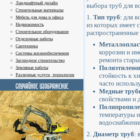
Ландшафтный дизайн
выбора труб для в
Строительные материалы
1.
Тип труб
: для 
Мебель для дома и офиса
из которых имеет 
Недвижимость
распространенные 
Строительное оборудование
Отделочные работы
Металлоплас
Сантехника
коррозии и им
Системы жизнеобеспечения
ремонта стары
Загородное строительство
Полиэтилено
Земляные работы
стойкость к х
Различные услуги, технологии
часто использ
Медные труб
свойствами и 
Полипропиле
температуры и
водоснабжени
2.
Диаметр труб
: