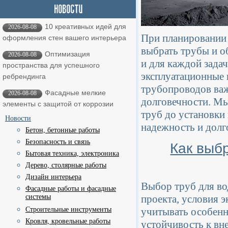
10 креативных идей для
2026-08-08
При планировании 
оформления стен вашего интерьера
выбрать трубы и о
Оптимизация
2026-08-08
и для каждой зада
пространства для успешного
эксплуатационные 
ребрендинга
трубопроводов важ
Фасадные мелкие
2026-08-08
долговечности. Мы
элементы с защитой от коррозии
труб до установки
Новости
надежность и долг
Бетон, бетонные работы
Безопасность и связь
Как выб
Бытовая техника, электроника
Дерево, столярные работы
Дизайн интерьера
Выбор труб для во
Фасадные работы и фасадные
системы
проекта, условия 
Строительные инструменты
учитывать особенн
Кровля, кровельные работы
устойчивость к вн